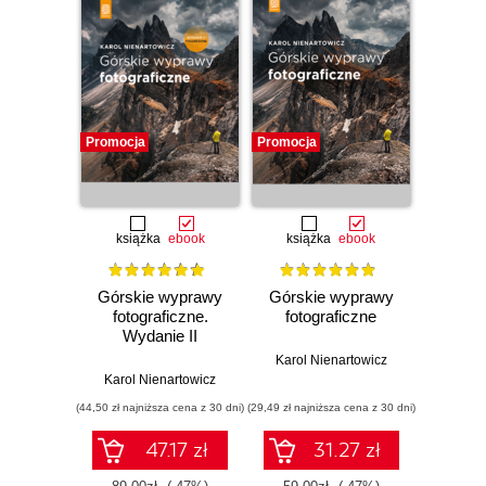
Promocja
Promocja
książka
ebook
książka
ebook
Górskie wyprawy
Górskie wyprawy
fotograficzne.
fotograficzne
Wydanie II
poszerzone
Karol Nienartowicz
Karol Nienartowicz
(44,50 zł najniższa cena z 30 dni)
(29,49 zł najniższa cena z 30 dni)
47.17 zł
31.27 zł