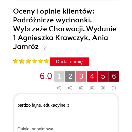
Oceny i opinie klientów:
Podróżnicze wycinanki.
Wybrzeże Chorwacji. Wydanie
1 Agnieszka Krawczyk, Ania
Jamróz
Dodaj opinię
6.0
1
2
3
4
5
6
(0)
(0)
(0)
(0)
(0)
(1)
bardzo fajne, edukacyjne :)
Opinia: anonimowa