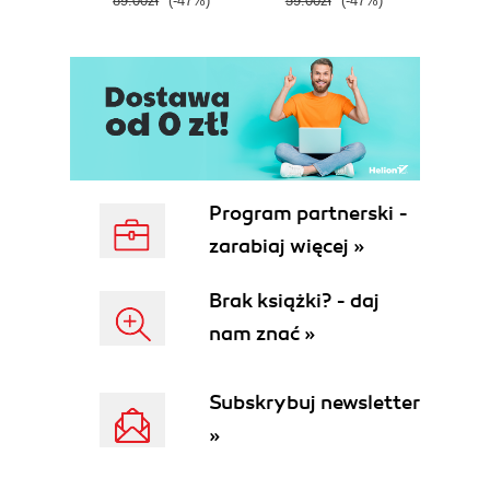
89.00zł
(-47%)
59.00zł
(-47%)
Program partnerski -
zarabiaj więcej »
Brak książki? - daj
nam znać »
Subskrybuj newsletter
»