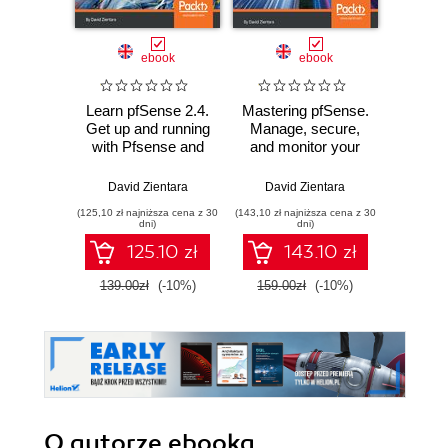
Promocj
ebook
ebook
ksią
Learn pfSense 2.4.
Mastering pfSense.
Wiresh
Get up and running
Manage, secure,
ruchu 
with Pfsense and
and monitor your
wyk
all the core
on-premise and
w
concepts to build
cloud network with
David Zientara
David Zientara
Adam
firewall and routing
pfSense 2.4 -
(125,10 zł najniższa cena z 30
(143,10 zł najniższa cena z 30
(74,50 zł naj
solutions
Second Edition
dni)
dni)
125.10 zł
143.10 zł
139.00zł
(-10%)
159.00zł
(-10%)
149.0
O autorze
ebooka