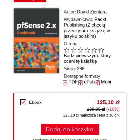
Autor:
David Zientara
Wydawnictwo:
Packt
Publishing
(Z chęcią
przeczytam książkę w
języku polskim)
Ocena:
Bądź pierwszym, który
oceni tę książkę
Stron:
298
Dostępne formaty:
PDF
ePub
Mobi
125,10 zł
Ebook
139,00 zł
(-10%)
125,10 zł najniższa cena z 30 dni
Dodaj do koszyka