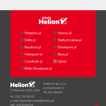
Onepress.pl
Sensus.pl
Editio.pl
DlaBystrzakow.pl
Bezdroza.pl
Ebookpoint.pl
Videopoint.pl
Beya.pl
Czytalisek.pl
Sploty
Biblio.Ebookpoint.pl
Helion.pl sp. z o.o.
ul. Kościuszki 1c
© Helion.pl 1991-2026
44-100 Gliwice
tel. (32) 230-98-63
e-mail:
[wyświetl email]@helion.pl
NIP: 6312636254