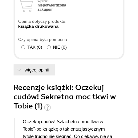
Opinia
niepotwierdzona
zakupem
Opinia dotyczy produktu:
ksiązka drukowana
Czy opinia była pomocna:
TAK
(
0
)
NIE
(
0
)
więcej opinii
Recenzje
książki
: Oczekuj
cudów! Sekretna moc tkwi w
Tobie (1)
Oczekuj cudów! Szlachetna moc tkwi w
Tobie"-po książkę o tak entuzjastycznym
tytule trudno nie sięgnąć. Co ciekawe, nie są