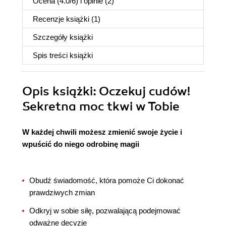
Ocena (
4.0
/
6
) i opinie (2)
Recenzje
książki
(1)
Szczegóły
książki
Spis treści
książki
Opis
książki
: Oczekuj cudów!
Sekretna moc tkwi w Tobie
W każdej chwili możesz zmienić swoje życie i
wpuścić do niego odrobinę magii
Obudź świadomość, która pomoże Ci dokonać
prawdziwych zmian
Odkryj w sobie siłę, pozwalającą podejmować
odważne decyzje