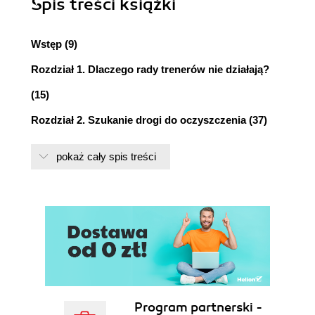
Spis treści
książki
Wstęp (9)
Rozdział 1. Dlaczego rady trenerów nie działają?
(15)
Rozdział 2. Szukanie drogi do oczyszczenia (37)
Rozdział 3. Tworzenie własnej historii (61)
pokaż cały spis treści
Rozdział 4. Przebaczenie jest niezbędne (83)
Rozdział 5. Początek przebudzenia (103)
Rozdział 6. Postawa wdzięczności (125)
Rozdział 7. Co dzień nowy cud (143)
Rozdział 8. Poczuj w sobie Boską Moc (165)
O autorze (181)
Program partnerski -