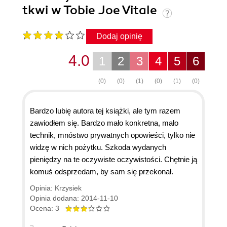
tkwi w Tobie Joe Vitale
Dodaj opinię
4.0
1
2
3
4
5
6
(0)
(0)
(1)
(0)
(1)
(0)
Bardzo lubię autora tej książki, ale tym razem
zawiodłem się. Bardzo mało konkretna, mało
technik, mnóstwo prywatnych opowieści, tylko nie
widzę w nich pożytku. Szkoda wydanych
pieniędzy na te oczywiste oczywistości. Chętnie ją
komuś odsprzedam, by sam się przekonał.
Opinia: Krzysiek
Opinia dodana: 2014-11-10
Ocena: 3