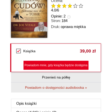
Ocena:
4.0
/
6
Opinie:
2
Stron:
184
Druk:
oprawa miękka
39,00 zł
Książka
Powiadom mnie, gdy książka będzie dostępna
Przenieś na półkę
Powiadom o dostępności audiobooka »
Opis
książki