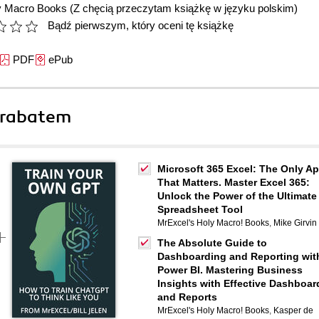
y Macro Books
(Z chęcią przeczytam książkę w języku polskim)
Bądź pierwszym, który oceni tę książkę
PDF
ePub
 rabatem
Microsoft 365 Excel: The Only A
That Matters. Master Excel 365:
Unlock the Power of the Ultimate
Spreadsheet Tool
MrExcel's Holy Macro! Books
,
Mike Girvin
The Absolute Guide to
Dashboarding and Reporting wit
Power BI. Mastering Business
Insights with Effective Dashboar
and Reports
MrExcel's Holy Macro! Books
,
Kasper de