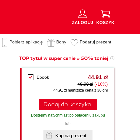
ZALOGUJ
KOSZYK
Pobierz aplikację
Bony
Podaruj prezent
TOP tytuł w super cenie » 50% taniej
44,91 zł
Ebook
49,90 zł
(-10%)
l
44,91 zł najniższa cena z 30 dni
Dodaj do koszyka
Dostępny natychmiast po opłaceniu zakupu
lub
Kup na prezent