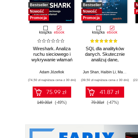
Bestseller
Bestseller
Nowość
Nowość
P
Promocja
Promocja
książka
ebook
książka
ebook
Wireshark. Analiza
SQL dla analityków
ruchu sieciowego i
danych. Skutecznie
wykrywanie włamań
analizuj dane,
wyciągaj
wartościowe wnioski i
Adam Józefiok
Jun Shan
,
Haibin Li
,
Matt Goldwasser
opanuj
(74,50 zł najniższa cena z 30 dni)
(39,50 zł najniższa cena z 30 dni)
(22
zaawansowany SQL
na potrzeby
75.99 zł
41.87 zł
praktycznych
zastosowań.
149.00zł
(-49%)
79.00zł
(-47%)
Wydanie IV