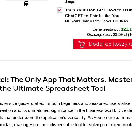
Jonge
Train Your Own GPT. How to Trai
ChatGPT to Think Like You
MrExcel's Holy Macro! Books
,
Bill Jelen
Cena zestawu:
121.1
Oszczędzasz: 23,59 zł (
Dodaj do koszyk
cel: The Only App That Matters. Maste
 the Ultimate Spreadsheet Tool
s extensive guide, crafted for both beginners and seasoned users alike
reation and its unmatched significance in the business world. Dive de
s that underscore the application’s versatility. As you progress, mast
ormulas, making Excel an indispensable tool for solving complex prob