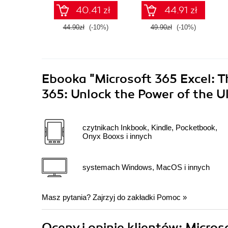
Reports
40.41 zł
44.91 zł
44.90zł
(-10%)
49.90zł
(-10%)
Ebooka
"Microsoft 365 Excel: 
365: Unlock the Power of the 
czytnikach Inkbook, Kindle, Pocketbook,
Onyx Booxs i innych
systemach Windows, MacOS i innych
Masz pytania? Zajrzyj do zakładki
Pomoc
»
Oceny i opinie klientów: Micros