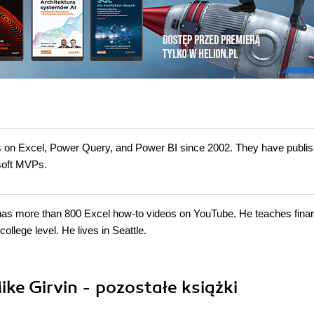
s on Excel, Power Query, and Power BI since 2002. They have publi
osoft MVPs.
 has more than 800 Excel how-to videos on YouTube. He teaches fina
ollege level. He lives in Seattle.
ke Girvin - pozostałe książki