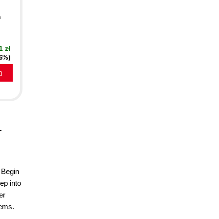
n
1 zł
16%)
a
r
. Begin
ep into
er
lems.