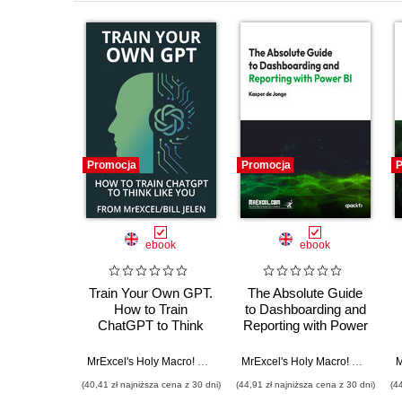
Promocja
Promocja
P
ebook
ebook
Train Your Own GPT.
The Absolute Guide
How to Train
to Dashboarding and
ChatGPT to Think
Reporting with Power
Like You
BI. Mastering
Business Insights
MrExcel's Holy Macro! Books
,
Bill Jelen
MrExcel's Holy Macro! Books
,
Ka
with Effective
(40,41 zł najniższa cena z 30 dni)
(44,91 zł najniższa cena z 30 dni)
(4
Dashboards and