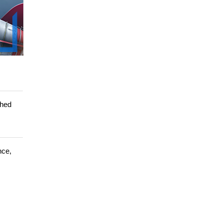
shed
nce,