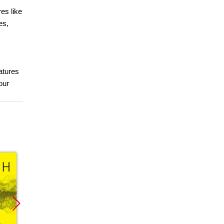
es like
es,
atures
our