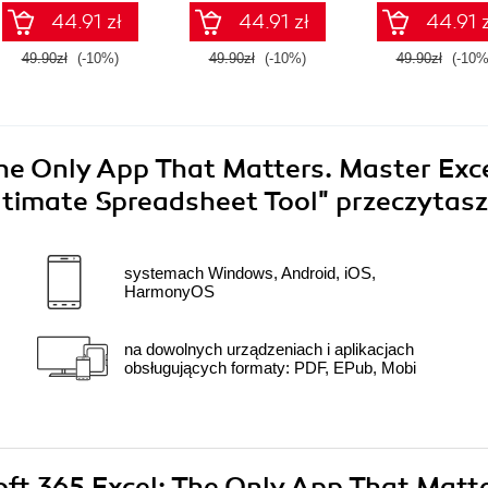
Confidence
44.91 zł
44.91 zł
44.91 z
49.90zł
(-10%)
49.90zł
(-10%)
49.90zł
(-10%
The Only App That Matters. Master Exc
Ultimate Spreadsheet Tool"
przeczytasz
systemach Windows, Android, iOS,
HarmonyOS
na dowolnych urządzeniach i aplikacjach
obsługujących formaty: PDF, EPub, Mobi
oft 365 Excel: The Only App That Matte