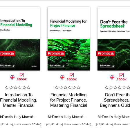
romocja
Promocja
Promocja
ebook
ebook
ebook
Introduction To
Financial Modelling
Don't Fear th
Financial Modelling.
for Project Finance.
Spreadsheet.
Master Financial
Mastering Financial
Beginner's Guid
Modelling Techniques
Models and
Overcoming Exc
with Excel and Best
Strategies for
Frustrations
sper de Jonge
MrExcel's Holy Macro! Books
,
Liam Bastick
MrExcel's Holy Macro! Books
,
Liam Bastick
,
Oscar 
Practices
Funding Successful
4,91 zł najniższa cena z 30 dni)
(44,91 zł najniższa cena z 30 dni)
(44,91 zł najniższa cena 
Projects with