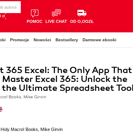
 zł
POMOC
LIVE CHAT
OD O,OOZŁ
oki
Promocje
Nowości
Bestsellery
Darmowe ebooki
t 365 Excel: The Only App That
 Master Excel 365: Unlock the
 the Ultimate Spreadsheet Too
cro! Books, Mike Girvin
 Holy Macro! Books
,
Mike Girvin