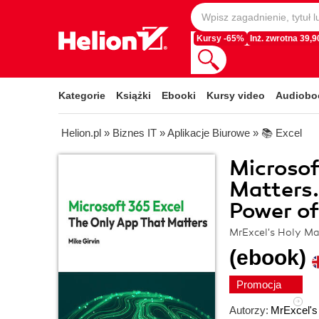
Kursy -65%
Inż. zwrotna 39,90
Kategorie
Książki
Ebooki
Kursy video
Audiobo
Helion.pl
»
Biznes IT
»
Aplikacje Biurowe
»
📚 Excel
Microsof
Matters.
Power of
MrExcel's Holy Ma
(ebook)
Promocja
Autorzy:
MrExcel's