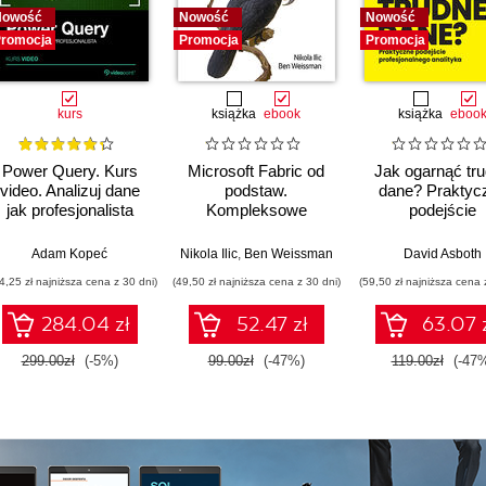
Nowość
Nowość
Nowość
romocja
Promocja
Promocja
kurs
książka
ebook
książka
eboo
Power Query. Kurs
Microsoft Fabric od
Jak ogarnąć tr
video. Analizuj dane
podstaw.
dane? Praktyc
jak profesjonalista
Kompleksowe
podejście
projektowanie
profesjonalne
nowoczesnej
analityka
,
Adam Kopeć
Upom Malik
,
Benjamin Johnston
Nikola Ilic
,
Ben Weissman
David Asboth
analityki danych
4,25 zł najniższa cena z 30 dni)
(49,50 zł najniższa cena z 30 dni)
(59,50 zł najniższa cena 
284.04 zł
52.47 zł
63.07 
299.00zł
(-5%)
99.00zł
(-47%)
119.00zł
(-47