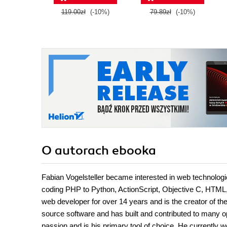
119.00zł
(-10%)
79.89zł
(-10%)
O autorach
ebooka
Fabian Vogelsteller became interested in web technologie
coding PHP to Python, ActionScript, Objective C, HTML, 
web developer for over 14 years and is the creator of th
source software and has built and contributed to many o
passion and is his primary tool of choice. He currently wo