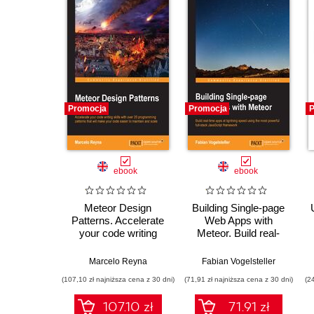
Promocja
Promocja
P
ebook
ebook
Meteor Design
Building Single-page
Patterns. Accelerate
Web Apps with
your code writing
Meteor. Build real-
skills with over
time single page apps
twenty programming
at lightning speed
Marcelo Reyna
Fabian Vogelsteller
patterns that will
using the most
(107,10 zł najniższa cena z 30 dni)
(71,91 zł najniższa cena z 30 dni)
(2
make your code
powerful full-stack
easier to maintain
JavaScript
107.10 zł
71.91 zł
and scale
framework around