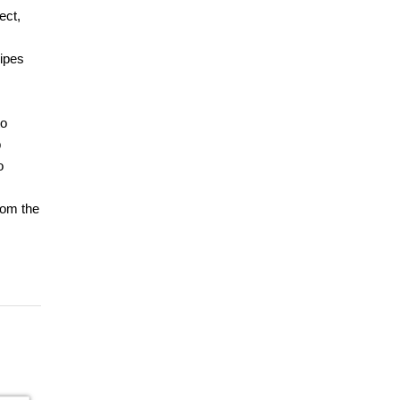
ect,
cipes
to
b
o
rom the