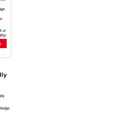
ipt
el
4 zł
16%)
a
dly
idy
wledge