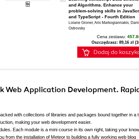
and Algorithms. Enhance your
problem-solving skills in JavaScr
and TypeScript - Fourth Edition
Loiane Groner
,
Aris Markogiannakis
,
Dani
Ostrovsky
Cena zestawu:
457.8
Oszczędzasz: 89,16 zł (
Dodaj do koszyk
ck Web Application Development. Rapi
cked with collections of libraries and packages bound together in a t
duction, making your web development easier.
odules. Each module is a mini course in its own right, taking your kno
u from the installation of Meteor to building a fully working web blog