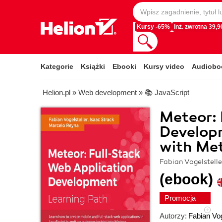
Kursy -65%
Inż. zwrotna 39,90
Kategorie
Książki
Ebooki
Kursy video
Audiobo
Helion.pl
»
Web development
»
📚 JavaScript
Meteor: 
Developm
with Me
Fabian Vogelstell
(ebook)
Promocja
Autorzy:
Fabian Vog