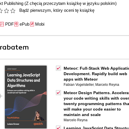
t Publishing
(Z chęcią przeczytam książkę w języku polskim)
Bądź pierwszym, który oceni tę książkę
PDF
ePub
Mobi
 rabatem
Meteor: Full-Stack Web Applicati
Development. Rapidly build web
apps with Meteor
Fabian Vogelsteller
,
Marcelo Reyna
Meteor Design Patterns. Accelera
your code writing skills with over
twenty programming patterns tha
will make your code easier to
maintain and scale
Marcelo Reyna
Learning JavaScript Data Structu