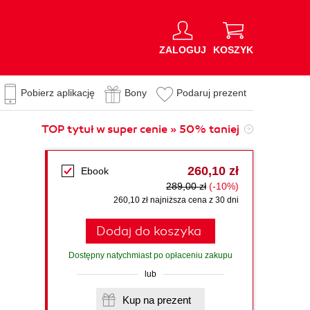
ZALOGUJ
KOSZYK
Pobierz aplikację
Bony
Podaruj prezent
TOP tytuł w super cenie » 50% taniej
260,10 zł
Ebook
289,00 zł
(-10%)
260,10 zł najniższa cena z 30 dni
Dodaj do koszyka
Dostępny natychmiast po opłaceniu zakupu
lub
Kup na prezent