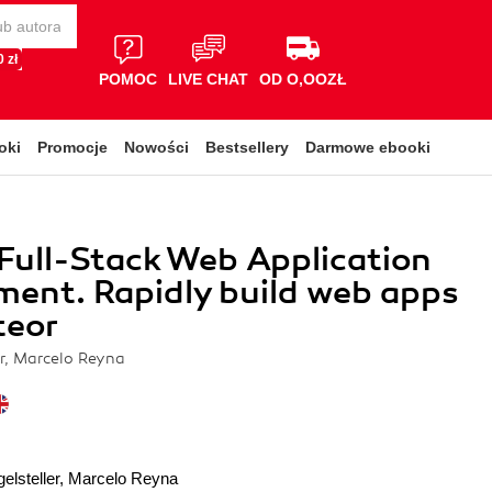
 zł
POMOC
LIVE CHAT
OD O,OOZŁ
oki
Promocje
Nowości
Bestsellery
Darmowe ebooki
Full-Stack Web Application
ent. Rapidly build web apps
teor
er, Marcelo Reyna
elsteller
,
Marcelo Reyna