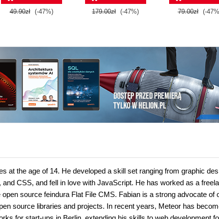
49.90zł
(-47%)
179.00zł
(-47%)
79.00zł
(-47%
s at the age of 14. He developed a skill set ranging from graphic des
and CSS, and fell in love with JavaScript. He has worked as a freel
e open source feindura Flat File CMS. Fabian is a strong advocate of
pen source libraries and projects. In recent years, Meteor has becom
rks for start-ups in Berlin, extending his skills to web development fo