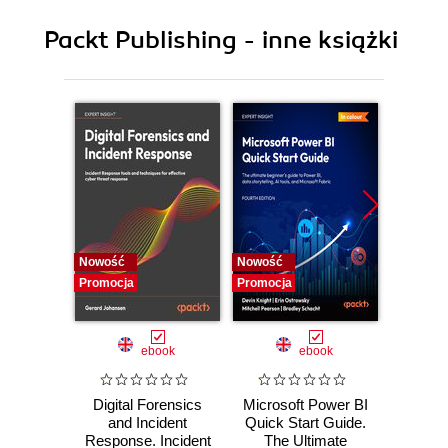
10. Theming Views
Packt Publishing - inne książki
Nowość
Nowość
Nowość
Promocja
Promocja
Promocj
ebook
ebook
Digital Forensics
Microsoft Power BI
Pract
and Incident
Quick Start Guide.
Intel
Response. Incident
The Ultimate
Data-D