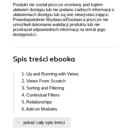
Produkt nie został jeszcze oceniony pod kątem
ułatwień dostępu lub nie podano żadnych informacji o
ułatwieniach dostępu lub są one niewystarczające.
Prawdopodobnie Wydawca/Dostawca jeszcze nie
umożliwił dokonania walidacji produktu lub nie
przekazał odpowiednich informacji na temat jego
dostępności.
Spis treści
ebooka
1. Up and Running with Views
2. Views From Scratch
3. Sorting and Filtering
4. Contextual Filters
5. Relationships
6. Add-on Modules
7. Field Rewrites
pokaż cały spis treści
8. Customizing Views
9. Advanced View Settings