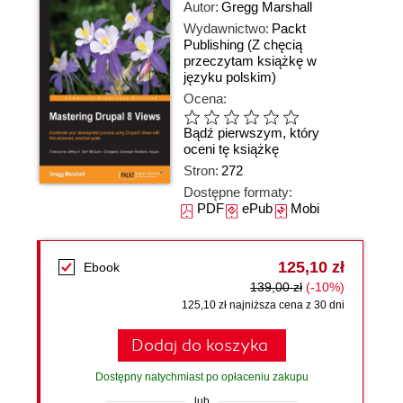
Autor:
Gregg Marshall
Wydawnictwo:
Packt
Publishing
(Z chęcią
przeczytam książkę w
języku polskim)
Ocena:
Bądź pierwszym, który
oceni tę książkę
Stron:
272
Dostępne formaty:
PDF
ePub
Mobi
125,10 zł
Ebook
139,00 zł
(-10%)
125,10 zł najniższa cena z 30 dni
Dodaj do koszyka
Dostępny natychmiast po opłaceniu zakupu
lub