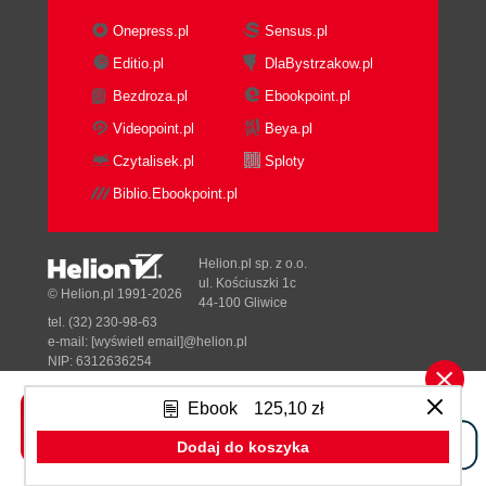
Onepress.pl
Sensus.pl
Editio.pl
DlaBystrzakow.pl
Bezdroza.pl
Ebookpoint.pl
Videopoint.pl
Beya.pl
Czytalisek.pl
Sploty
Biblio.Ebookpoint.pl
Helion.pl sp. z o.o.
ul. Kościuszki 1c
© Helion.pl 1991-2026
44-100 Gliwice
tel. (32) 230-98-63
e-mail:
[wyświetl email]@helion.pl
NIP: 6312636254
Regon: 241989027
Ebook
125,10 zł
Designed with ♥ by
Tonik.pl
Dodaj do koszyka
Pełna wersja strony »