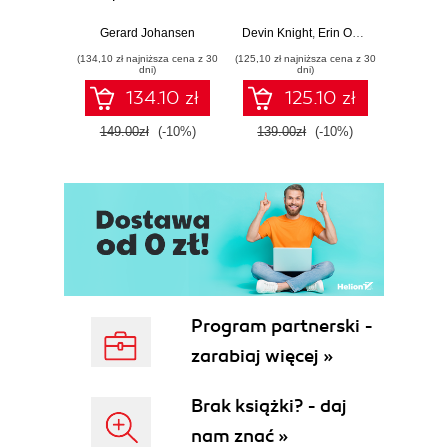
Response tools
Beginner's Guide
Hunti
and techniques for
to Power BI, Data
your c
Gerard Johansen
Devin Knight
,
Erin Ostrowsky
,
Mitchel
effective cyber
Storytelling, AI
effor
(134,10 zł najniższa cena z 30
(125,10 zł najniższa cena z 30
(116,10 zł 
threat response -
Tools, and
dete
dni)
dni)
Fourth Edition
Microsoft Fabric -
def
134.10 zł
125.10 zł
Fourth Edition
ATT&C
tool
149.00zł
(-10%)
139.00zł
(-10%)
129.0
E
Program partnerski -
zarabiaj więcej »
Brak książki? - daj
nam znać »