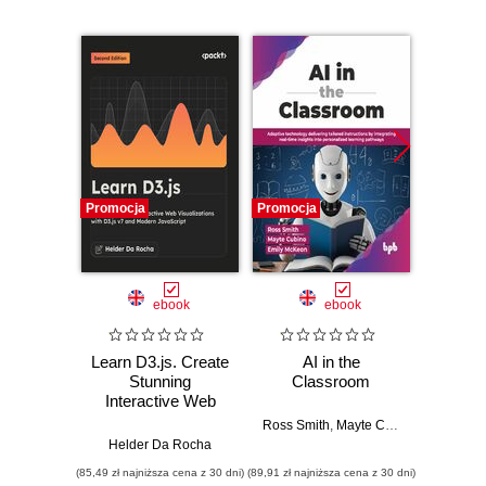
Promocja
Promocja
Promocj
ebook
ebook
Learn D3.js. Create
AI in the
Buildin
Stunning
Classroom
S
Interactive Web
Visualizations with
Ross Smith
,
Mayte Cubino
,
Emily Mc
Ran
D3.js v7 and
Helder Da Rocha
Modern JavaScript
(85,49 zł najniższa cena z 30 dni)
(89,91 zł najniższa cena z 30 dni)
(89,91 zł naj
- Second Edition