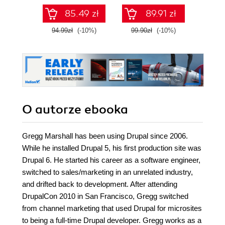
85.49 zł
89.91 zł
94.99zł
(-10%)
99.90zł
(-10%)
99.9
O autorze
ebooka
Gregg Marshall has been using Drupal since 2006.
While he installed Drupal 5, his first production site was
Drupal 6. He started his career as a software engineer,
switched to sales/marketing in an unrelated industry,
and drifted back to development. After attending
DrupalCon 2010 in San Francisco, Gregg switched
from channel marketing that used Drupal for microsites
to being a full-time Drupal developer. Gregg works as a