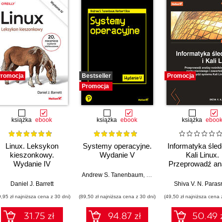
romocja
Bestseller
Promocja
Promocja
książka
ebook
książka
ebook
książka
eboo
Linux. Leksykon
Systemy operacyjne.
Informatyka śled
kieszonkowy.
Wydanie V
Kali Linux.
Wydanie IV
Przeprowadź ana
nośników pamię
Andrew S. Tanenbaum
,
Herbert Bos
ruchu sieciowe
Daniel J. Barrett
Shiva V. N. Para
zawartości RAM
9,95 zł najniższa cena z 30 dni)
(89,50 zł najniższa cena z 30 dni)
(49,50 zł najniższa cena 
pomocą narzę
systemu Kali L
31.75 zł
94.87 zł
50.49 
2022.x. Wydanie