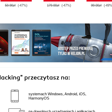
59.90zł
(-47%)
179.00zł
(-47%)
99.00zł
(-49%
 Hacking"
przeczytasz na:
systemach Windows, Android, iOS,
HarmonyOS
na dowolnych urządzeniach i aplikacjach