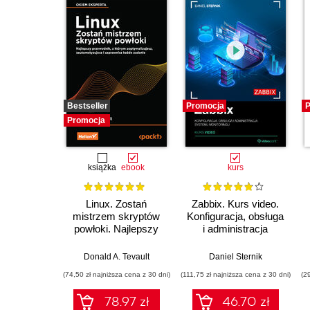
Bestseller
Promocja
P
Promocja
książka
ebook
kurs
Linux. Zostań
Zabbix. Kurs video.
mistrzem skryptów
Konfiguracja, obsługa
powłoki. Najlepszy
i administracja
przewodnik, z którym
systemu monitoringu
zoptymalizujesz,
Donald A. Tevault
Daniel Sternik
zautomatyzujesz i
(74,50 zł najniższa cena z 30 dni)
(111,75 zł najniższa cena z 30 dni)
(2
usprawnisz każde
zadanie
78.97 zł
46.70 zł