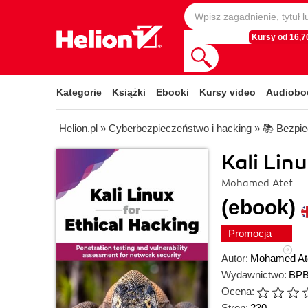
Kursy od 16,70
Kategorie
Książki
Ebooki
Kursy video
Audiobo
Helion.pl
»
Cyberbezpieczeństwo i hacking
»
📚 Bezpie
Kali Lin
Mohamed Atef
(ebook)
Promocja
Autor:
Mohamed At
Wydawnictwo:
BPB
Ocena:
Stron:
230