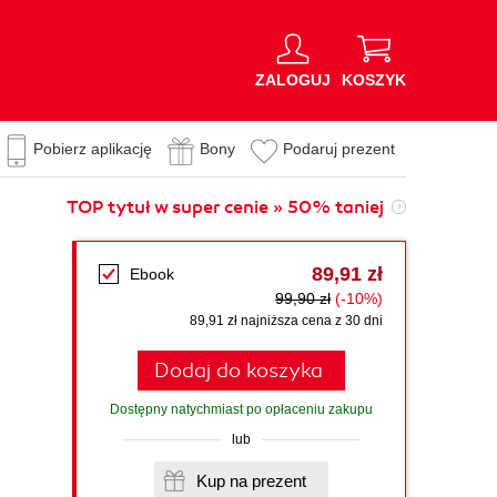
ZALOGUJ
KOSZYK
Pobierz aplikację
Bony
Podaruj prezent
TOP tytuł w super cenie » 50% taniej
89,91 zł
Ebook
99,90 zł
(-10%)
89,91 zł najniższa cena z 30 dni
Dodaj do koszyka
Dostępny natychmiast po opłaceniu zakupu
lub
Kup na prezent