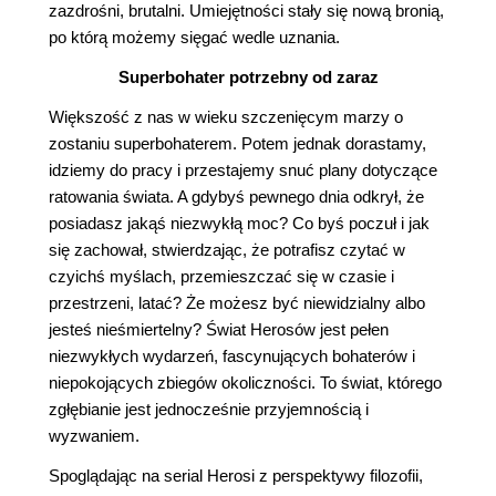
zazdrośni, brutalni. Umiejętności stały się nową bronią,
po którą możemy sięgać wedle uznania.
Superbohater potrzebny od zaraz
Większość z nas w wieku szczenięcym marzy o
zostaniu superbohaterem. Potem jednak dorastamy,
idziemy do pracy i przestajemy snuć plany dotyczące
ratowania świata. A gdybyś pewnego dnia odkrył, że
posiadasz jakąś niezwykłą moc? Co byś poczuł i jak
się zachował, stwierdzając, że potrafisz czytać w
czyichś myślach, przemieszczać się w czasie i
przestrzeni, latać? Że możesz być niewidzialny albo
jesteś nieśmiertelny? Świat Herosów jest pełen
niezwykłych wydarzeń, fascynujących bohaterów i
niepokojących zbiegów okoliczności. To świat, którego
zgłębianie jest jednocześnie przyjemnością i
wyzwaniem.
Spoglądając na serial Herosi z perspektywy filozofii,