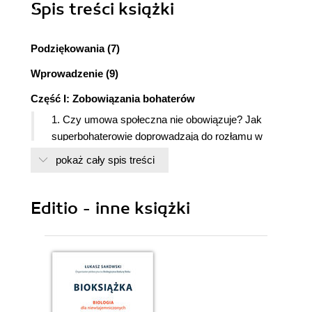
Spis treści
książki
Podziękowania (7)
Wprowadzenie (9)
Część I: Zobowiązania bohaterów
1. Czy umowa społeczna nie obowiązuje? Jak
superbohaterowie doprowadzają do rozłamu w
społeczeństwie (15)
pokaż cały spis treści
Robert Sharp
2. Herosi, powinności i etyka działań
zmierzających do ocalenia świata (33)
Editio - inne książki
J.K. Miles
3. Korporacyjne gierki: moralny wymiar pracy dla
Firmy (47)
Christopher Robichaud
4. Wielka kreatywność idzie w parze z wielkim
naśladownictwem: problem plagiatorstwa i wiedzy