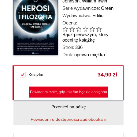
Johnson
,
William Irwin
Serie wydawnicze:
Green
Wydawnictwo:
Editio
Ocena:
Bądź pierwszym, który
oceni tę książkę
Stron:
336
Druk:
oprawa miękka
34,90 zł
Książka
Powiadom mnie, gdy książka będzie dostępna
Przenieś na półkę
Powiadom o dostępności audiobooka »