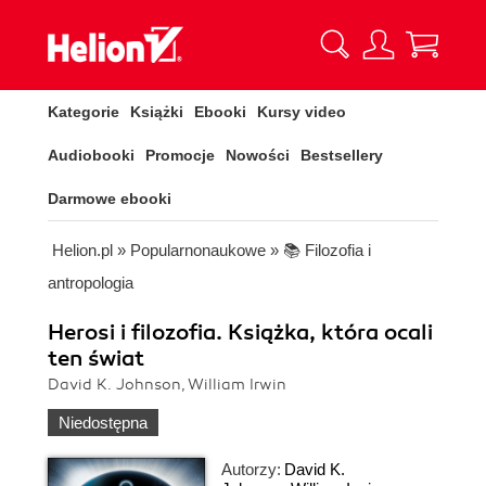
Kategorie
Książki
Ebooki
Kursy video
Audiobooki
Promocje
Nowości
Bestsellery
Darmowe ebooki
Helion.pl
»
Popularnonaukowe
»
📚 Filozofia i
antropologia
Herosi i filozofia. Książka, która ocali
ten świat
David K. Johnson, William Irwin
Niedostępna
Autorzy:
David K.