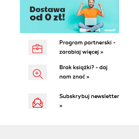
9. Czas na bohatera: odgałęzienia i równoległe
światy oraz zmiana przyszłości (139)
Morgan Luck
10. Bohaterowie i etyka podróży w czasie: czy
dzień dzisiejszy ma znaczenie? (155)
David Faraci
Program partnerski -
11. Nauka w serialu Herosi: człowiek-ptak,
zarabiaj więcej »
nieśmiertelny samuraj oraz niszczenie kontinuum
czasu i przestrzeni (171)
Brak książki? - daj
Andrew Zimmerman Jones
nam znać »
12. Pseudonauka, rewolucje naukowe i dr
Chandra Suresh (191)
David Kyle Johnson i Andrew Zimmerman Jones
Subskrybuj newsletter
Część IV: Umysły bohaterów serialu Herosi
»
13. Peter Petrelli, Haitańczyk i filozoficzne
konsekwencje utraty pamięci (203)
Peter Kirwan
14. Rozumienie innych umysłów: filozoficzne