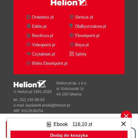
Onepress.pl
Sensus.pl
Editio.pl
DlaBystrzakow.pl
Bezdroza.pl
Ebookpoint.pl
Videopoint.pl
Beya.pl
Czytalisek.pl
Sploty
Biblio.Ebookpoint.pl
Helion.pl sp. z o.o.
ul. Kościuszki 1c
© Helion.pl 1991-2026
44-100 Gliwice
tel. (32) 230-98-63
e-mail:
[wyświetl email]@helion.pl
NIP: 6312636254
Regon: 241989027
Ebook
116,10 zł
Designed with ♥ by
Tonik.pl
Dodaj do koszyka