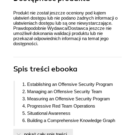
Produkt nie został jeszcze oceniony pod kątem
ułatwień dostępu lub nie podano żadnych informacji o
ułatwieniach dostępu lub są one niewystarczające.
Prawdopodobnie Wydawca/Dostawca jeszcze nie
umożliwił dokonania walidacji produktu lub nie
przekazał odpowiednich informacji na temat jego
dostępności.
Spis treści
ebooka
1. Establishing an Offensive Security Program
2. Managing an Offensive Security Team
3. Measuring an Offensive Security Program
4. Progressive Red Team Operations
5. Situational Awareness
6. Building a Comprehensive Knowledge Graph
7. Hunting for Credentials
pokaż cały spis treści
8. Advanced Credential Hunting