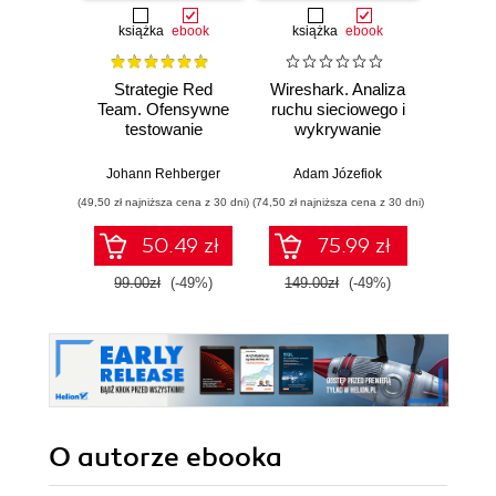
książka
ebook
książka
ebook
Strategie Red
Wireshark. Analiza
Wazuh.
Team. Ofensywne
ruchu sieciowego i
Od in
testowanie
wykrywanie
pierws
zabezpieczeń w
włamań
praktyce
Johann Rehberger
Adam Józefiok
Adam
(49,50 zł najniższa cena z 30 dni)
(74,50 zł najniższa cena z 30 dni)
50.49 zł
75.99 zł
1
99.00zł
(-49%)
149.00zł
(-49%)
O autorze
ebooka