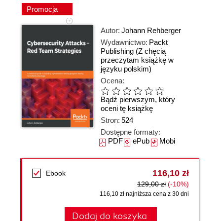
Promocja
Autor:
Johann Rehberger
Wydawnictwo:
Packt
Publishing
(Z chęcią
przeczytam książkę w
języku polskim)
Ocena:
Bądź pierwszym, który
oceni tę książkę
Stron:
524
Dostępne formaty:
PDF
ePub
Mobi
116,10 zł
Ebook
129,00 zł
(-10%)
116,10 zł najniższa cena z 30 dni
Dodaj do koszyka