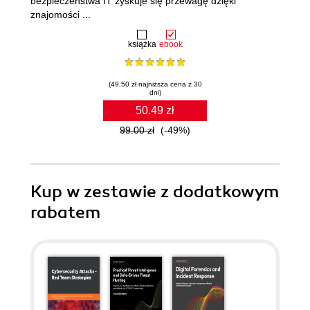
bezpieczeństwa IT zyskuje się przewagę dzięki
znajomości ...
książka
ebook
(49.50 zł najniższa cena z 30
dni)
50.49 zł
99.00 zł
(-49%)
Kup w zestawie z dodatkowym
rabatem