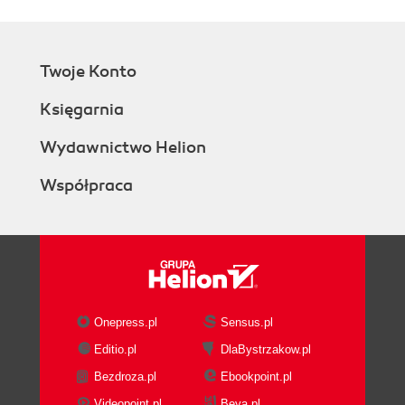
Twoje Konto
Księgarnia
Wydawnictwo Helion
Współpraca
Onepress.pl
Sensus.pl
Editio.pl
DlaBystrzakow.pl
Bezdroza.pl
Ebookpoint.pl
Videopoint.pl
Beya.pl