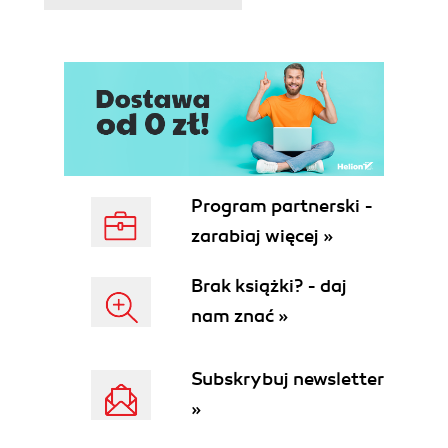
Sport
Kalendarz świąt
Zaproszenie do podróży
Dzielnice i zabytki
Barceloneta
Barri Gòtic
Avinguda Diagonal
Dzielnice nadmorskie
Eixample
Park Güella
Montjuïc
Passeig de Gràcia
Program partnerski -
Pedralbes
Poblenou
zarabiaj więcej »
Rambla
Ribera
Tibidabo
Brak książki? - daj
Vila olímpica
nam znać »
Indeks
Subskrybuj newsletter
»