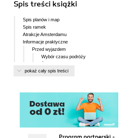
Spis treści
książki
Spis planów i map
Spis ramek
Atrakcje Amsterdamu
Informacje praktyczne
Przed wyjazdem
Wybór czasu podróży
Źródła informacji
pokaż cały spis treści
Formalności
Pieniądze
Najważniejsze święta i festiwale
WIOSNA
LATO
JESIEŃ
ZIMA
Dojazd
Samolotem
Program partnerski -
Samochodem