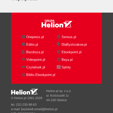
Historia
Społeczeństwo
Język holenderski czy niderlandzki?
Religia
Obyczaje
Sławni amsterdamczycy
Onepress.pl
Sensus.pl
Rembrandt van Rijn (160669)
Baruch Spinoza (163277)
Editio.pl
DlaBystrzakow.pl
Anna Frank (192945)
Bezdroza.pl
Ebookpoint.pl
Vincent van Gogh (185390)
Videopoint.pl
Beya.pl
Samuel Sarphati (181366)
Czytalisek.pl
Sploty
Gerard Heineken (184193)
Symbole Holandii i Amsterdamu
Biblio.Ebookpoint.pl
Rower
Kanały
Helion.pl sp. z o.o.
Wiatraki
ul. Kościuszki 1c
© Helion.pl 1991-2026
Tulipany
44-100 Gliwice
Trzy krzyże
tel. (32) 230-98-63
e-mail:
[wyświetl email]@helion.pl
I Amsterdam