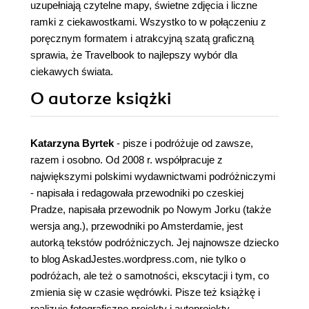
uzupełniają czytelne mapy, świetne zdjęcia i liczne
ramki z ciekawostkami. Wszystko to w połączeniu z
poręcznym formatem i atrakcyjną szatą graficzną
sprawia, że Travelbook to najlepszy wybór dla
ciekawych świata.
O autorze
książki
Katarzyna Byrtek
- pisze i podróżuje od zawsze,
razem i osobno. Od 2008 r. współpracuje z
największymi polskimi wydawnictwami podróżniczymi
- napisała i redagowała przewodniki po czeskiej
Pradze, napisała przewodnik po Nowym Jorku (także
wersja ang.), przewodniki po Amsterdamie, jest
autorką tekstów podróżniczych. Jej najnowsze dziecko
to blog AskadJestes.wordpress.com, nie tylko o
podróżach, ale też o samotności, ekscytacji i tym, co
zmienia się w czasie wędrówki. Pisze też książkę i
realizuje fotograficzne projekty i autoprojekty.