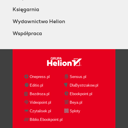
Księgarnia
Wydawnictwo Helion
Współpraca
Onepress.pl
Sensus.pl
Editio.pl
DlaBystrzakow.pl
Bezdroza.pl
Ebookpoint.pl
Videopoint.pl
Beya.pl
Czytalisek.pl
Sploty
Biblio.Ebookpoint.pl