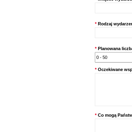
*
Rodzaj wydarzen
*
Planowana liczb
0 - 50
*
Oczekiwane wspa
*
Co mogą Państw