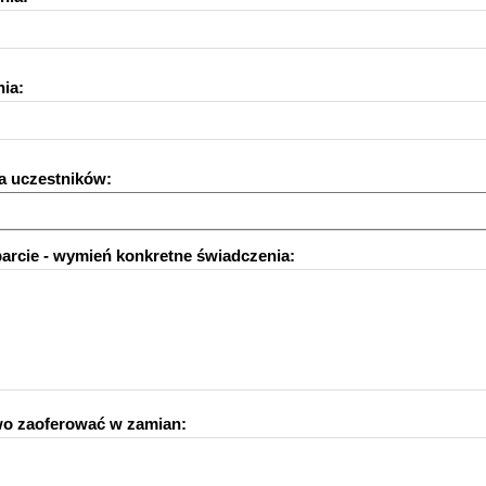
ia:
a uczestników:
rcie - wymień konkretne świadczenia:
o zaoferować w zamian: