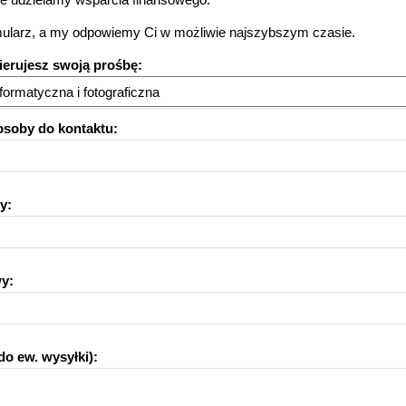
rmularz, a my odpowiemy Ci w możliwie najszybszym czasie.
kierujesz swoją prośbę:
informatyczna i fotograficzna
osoby do kontaktu:
y:
wy:
o ew. wysyłki):