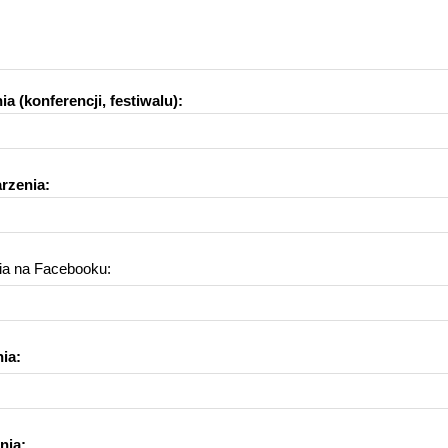
 (konferencji, festiwalu):
rzenia:
a na Facebooku:
ia:
nia: