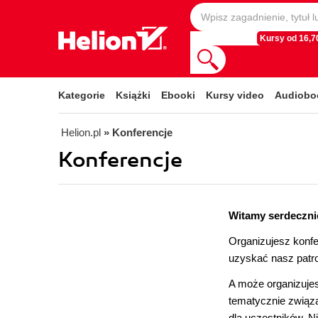
Kursy od 16,70
Kategorie
Książki
Ebooki
Kursy video
Audiobo
Helion.pl
» Konferencje
Konferencje
Witamy serdeczni
Organizujesz konfe
uzyskać nasz patr
A może organizujes
tematycznie związa
dla uczestników. N