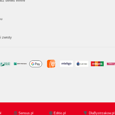
nasz serwis WWW
su
i zwroty
l
Sensus.pl
Editio.pl
DlaBystrzakow.pl