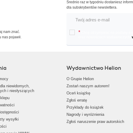
Średnio raz w tygodniu dostaniesz infor
dla subskrybentów newslettera.
Daj nam znać.
*
Chcę otrzymywać na podany e-ma
u nas pojawił.
oraz nowościach wydawniczych.
nia
Wydawnictwo Helion
mocy
O Grupie Helion
dla niewidomych,
Zostań naszym autorem!
ych i niesłyszących
Oceń książkę
klepu
Zgłoś erratę
ywatności
Przykłady do książek
dostępności
Nagrody i wyróżnienia
zty wysyłki
Zgłoś naruszenie praw autorskich
ości