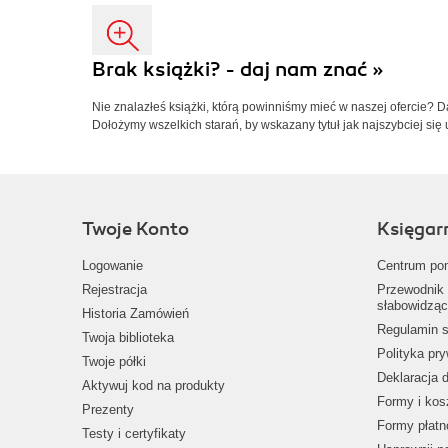
Brak książki? - daj nam znać »
Nie znalazłeś książki, którą powinniśmy mieć w naszej ofercie? 
Dołożymy wszelkich starań, by wskazany tytuł jak najszybciej się 
Twoje Konto
Księgar
Logowanie
Centrum po
Rejestracja
Przewodnik 
słabowidząc
Historia Zamówień
Regulamin s
Twoja biblioteka
Polityka pr
Twoje półki
Deklaracja 
Aktywuj kod na produkty
Formy i kos
Prezenty
Formy płatn
Testy i certyfikaty