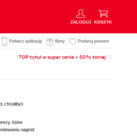
ZALOGUJ
KOSZYK
Pobierz aplikację
Bony
Podaruj prezent
TOP tytuł w super cenie » 50% taniej
d, chciałbyś
rezy, które
fundowania nagród