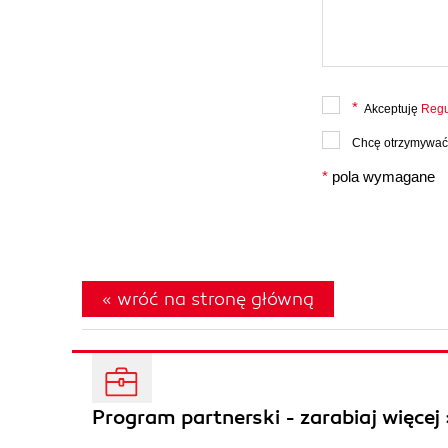
*
Akceptuję
Regu
Chcę otrzymywać 
*
pola wymagane
« wróć na stronę główną
Program partnerski - zarabiaj więcej 