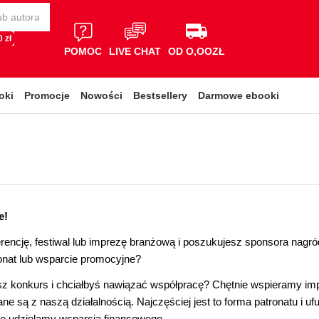
 zł
POMOC
LIVE CHAT
OD O,OOZŁ
oki
Promocje
Nowości
Bestsellery
Darmowe ebooki
e!
rencję, festiwal lub imprezę branżową i poszukujesz sponsora nagró
onat lub wsparcie promocyjne?
z konkurs i chciałbyś nawiązać współpracę? Chętnie wspieramy imp
ne są z naszą działalnością. Najczęściej jest to forma patronatu i u
ie udzielamy wsparcia finansowego.