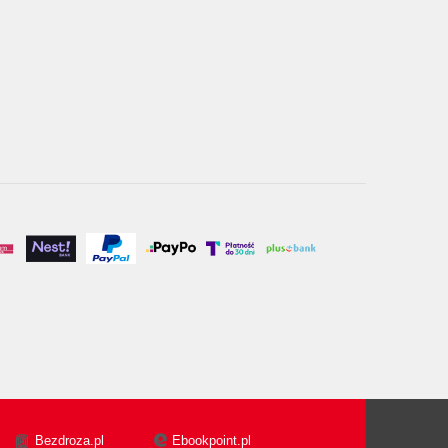
Bezdroza.pl
Ebookpoint.pl