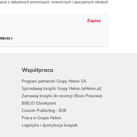
macje o aktualnych promocjach, nowościach i specjalnych ofertach
Zapisz
il informacje o zniżkach, promocjach
więcej »
Współpraca
Program partnerski Grupy Helion SA
Sprzedawaj książki Grupy Helion (eHelion.pl)
Zamawiaj książki do recenzji (Biuro Prasowe)
BIBLIO Ebookpoint
Custom Publishing - B2B
Praca w Grupie Helion
Logistyka i dystrybucja książek