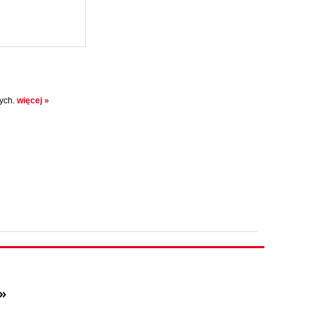
zych.
więcej »
»