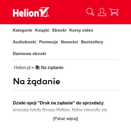
Kategorie
Książki
Ebooki
Kursy video
Audiobooki
Promocje
Nowości
Bestsellery
Darmowe ebooki
Helion.pl
» 📚 Na żądanie
Na żądanie
Dzieki opcji "Druk na żądanie" do sprzedaży
wracają tytuły Grupy Helion, które cieszyły sie
dużym zainteresowaniem, a których nakład został
[Pokaż więcej]
wyprzedany.