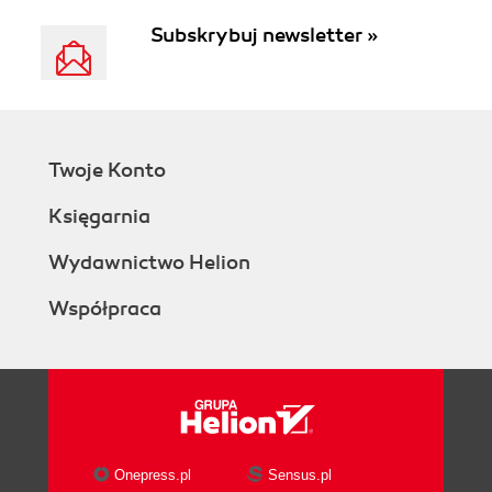
[wyświetl email]@helion.pl
.
Subskrybuj newsletter »
Twoje Konto
Księgarnia
Wydawnictwo Helion
Współpraca
Onepress.pl
Sensus.pl