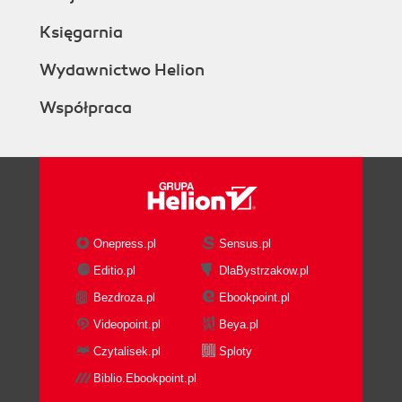
Księgarnia
Wydawnictwo Helion
Współpraca
Onepress.pl
Sensus.pl
Editio.pl
DlaBystrzakow.pl
Bezdroza.pl
Ebookpoint.pl
Videopoint.pl
Beya.pl
Czytalisek.pl
Sploty
Biblio.Ebookpoint.pl