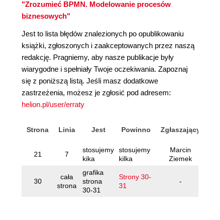
"Zrozumieć BPMN. Modelowanie procesów
biznesowych"
Jest to lista błędów znalezionych po opublikowaniu
książki, zgłoszonych i zaakceptowanych przez naszą
redakcję. Pragniemy, aby nasze publikacje były
wiarygodne i spełniały Twoje oczekiwania. Zapoznaj
się z poniższą listą. Jeśli masz dodatkowe
zastrzeżenia, możesz je zgłosić pod adresem:
helion.pl/user/erraty
Strona
Linia
Jest
Powinno
Zgłaszający
stosujemy
stosujemy
Marcin
21
7
kika
kilka
Ziemek
grafika
cała
Strony 30-
30
strona
-
strona
31
30-31