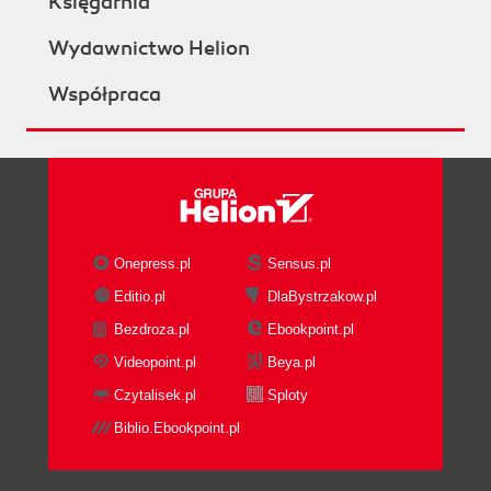
Księgarnia
Wydawnictwo Helion
Współpraca
Onepress.pl
Sensus.pl
Editio.pl
DlaBystrzakow.pl
Bezdroza.pl
Ebookpoint.pl
Videopoint.pl
Beya.pl
Czytalisek.pl
Sploty
Biblio.Ebookpoint.pl