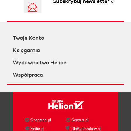
Subskrybuj newsletter »
Twoje Konto
Księgarnia
Wydawnictwo Helion
Współpraca
Onepress.pl
Sensus.pl
Editio.pl
DlaBystrzakow.pl