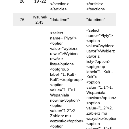
26
19 -22
</section>
</article>
</article>
</section>
rysunek
B
76
"datatime"
"datetime"
2.43.
<select
<select
name="Plyty">
name="Plyty">
<option
<option
value="wybierz
value="wybierz
utwor">Wybierz
utwor">Wybierz
utwór z
utwór z
listy</option>
listy</option>
<optgroup
<optgroup
label="1. Kult -
label="1. Kult -
Kult">
Kult"></optgroup>
<option
<option
value="1.1">1.
value="1.1">1.
Wspaniała
Wspaniała
nowina</option>
nowina</option>
<option
<option
value="1.2">2.
value="1.2">2.
Zabierz mu
Zabierz mu
wszystko</option>
wszystko</option>
<option
<option
value="1.3">3.