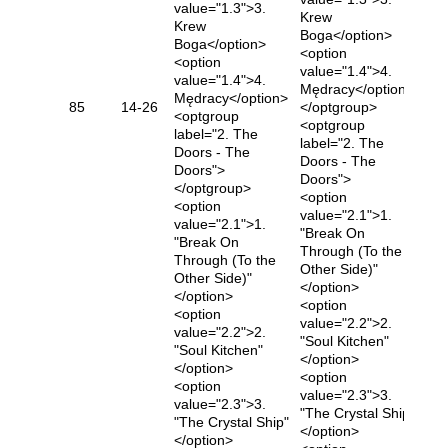
value="1.3">3.
Krew
Krew
Boga</option>
Boga</option>
<option
<option
value="1.4">4.
value="1.4">4.
Mędracy</option>
Mędracy</option>
B
85
14-26
</optgroup>
<optgroup
<optgroup
label="2. The
label="2. The
Doors - The
Doors - The
Doors">
Doors">
</optgroup>
<option
<option
value="2.1">1.
value="2.1">1.
"Break On
"Break On
Through (To the
Through (To the
Other Side)"
Other Side)"
</option>
</option>
<option
<option
value="2.2">2.
value="2.2">2.
"Soul Kitchen"
"Soul Kitchen"
</option>
</option>
<option
<option
value="2.3">3.
value="2.3">3.
"The Crystal Ship"
"The Crystal Ship"
</option>
</option>