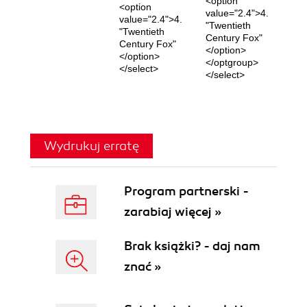
<option
<option
value="2.4">4.
value="2.4">4.
"Twentieth
"Twentieth
Century Fox"
Century Fox"
</option>
</option>
</optgroup>
</select>
</select>
Wydrukuj erratę
Program partnerski -
zarabiaj więcej »
Brak książki? - daj nam
znać »