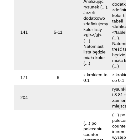
Analizując
dodatkowo
rysunek (...).
zdefiniujemy
Jeżeli
kolor treści
dodatkowo
tabeli
zdefiniujemy
<table>
kolor listy
141
5-11
</table>
<ul></ul>
(...).
(...).
Natomiast
Natomiast
treść tabeli
lista będzie
będzie
miała kolor
miała kolor
(...)
(...)
z krokiem to
z krokiem
171
6
0.1
co 0.1.
rysunki 3.80
i 3.81 są
204
zamienione
miejscami
(...) po
poleceniu
(...) po
counter-
poleceniu
increment
counter-
występuje