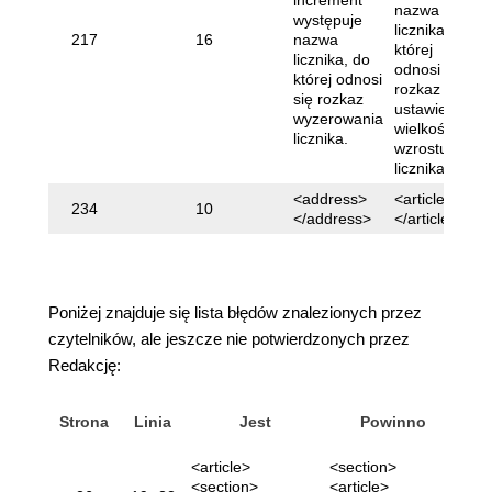
increment
nazwa
występuje
licznika, do
217
16
nazwa
której
licznika, do
odnosi się
której odnosi
rozkaz
się rozkaz
ustawienia
wyzerowania
wielkości
licznika.
wzrostu
licznika.
<address>
<article>
234
10
</address>
</article>
Poniżej znajduje się lista błędów znalezionych przez
czytelników, ale jeszcze nie potwierdzonych przez
Redakcję:
Strona
Linia
Jest
Powinno
Zg
<article>
<section>
<section>
<article>