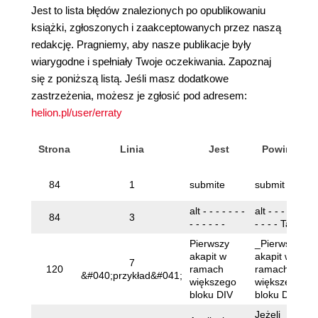
Jest to lista błędów znalezionych po opublikowaniu
książki, zgłoszonych i zaakceptowanych przez naszą
redakcję. Pragniemy, aby nasze publikacje były
wiarygodne i spełniały Twoje oczekiwania. Zapoznaj
się z poniższą listą. Jeśli masz dodatkowe
zastrzeżenia, możesz je zgłosić pod adresem:
helion.pl/user/erraty
Strona
Linia
Jest
Powinno
84
1
submite
submit
alt - - - - - - -
alt - - - - - - -
84
3
- - - - - -
- - - - Tak -
Pierwszy
_Pierwszy
akapit w
akapit w
7
120
ramach
ramach
&#040;przykład&#041;
większego
większego
bloku DIV
bloku DIV_
Jeżeli