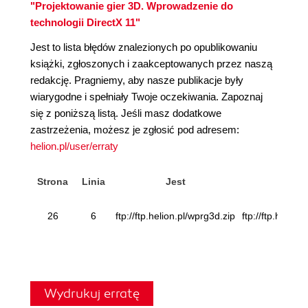
"Projektowanie gier 3D. Wprowadzenie do
technologii DirectX 11"
Jest to lista błędów znalezionych po opublikowaniu
książki, zgłoszonych i zaakceptowanych przez naszą
redakcję. Pragniemy, aby nasze publikacje były
wiarygodne i spełniały Twoje oczekiwania. Zapoznaj
się z poniższą listą. Jeśli masz dodatkowe
zastrzeżenia, możesz je zgłosić pod adresem:
helion.pl/user/erraty
Strona
Linia
Jest
26
6
ftp://ftp.helion.pl/wprg3d.zip
ftp://ftp.helion
Wydrukuj erratę