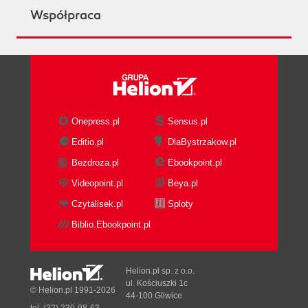
Współpraca
Onepress.pl
Sensus.pl
Editio.pl
DlaBystrzakow.pl
Bezdroza.pl
Ebookpoint.pl
Videopoint.pl
Beya.pl
Czytalisek.pl
Sploty
Biblio.Ebookpoint.pl
Helion.pl sp. z o.o.
ul. Kościuszki 1c
© Helion.pl 1991-2026
44-100 Gliwice
tel. (32) 230-98-63