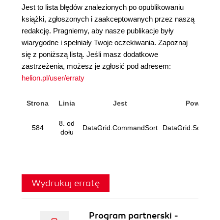
Jest to lista błędów znalezionych po opublikowaniu
książki, zgłoszonych i zaakceptowanych przez naszą
redakcję. Pragniemy, aby nasze publikacje były
wiarygodne i spełniały Twoje oczekiwania. Zapoznaj
się z poniższą listą. Jeśli masz dodatkowe
zastrzeżenia, możesz je zgłosić pod adresem:
helion.pl/user/erraty
Strona
Linia
Jest
Powinno
8. od
584
DataGrid.CommandSort
DataGrid.SortCo
dołu
Wydrukuj erratę
Program partnerski -