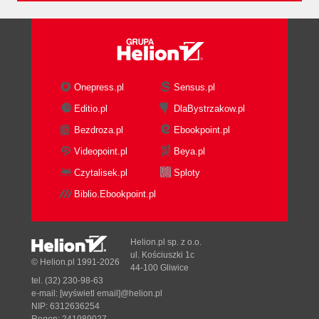
Onepress.pl
Sensus.pl
Editio.pl
DlaBystrzakow.pl
Bezdroza.pl
Ebookpoint.pl
Videopoint.pl
Beya.pl
Czytalisek.pl
Sploty
Biblio.Ebookpoint.pl
Helion.pl sp. z o.o.
ul. Kościuszki 1c
© Helion.pl 1991-2026
44-100 Gliwice
tel. (32) 230-98-63
e-mail:
[wyświetl email]@helion.pl
NIP: 6312636254
Regon: 241989027