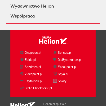
Wydawnictwo Helion
Współpraca
Onepress.pl
Sensus.pl
Editio.pl
DlaBystrzakow.pl
Bezdroza.pl
Ebookpoint.pl
Videopoint.pl
Beya.pl
Czytalisek.pl
Sploty
Biblio.Ebookpoint.pl
Helion.pl sp. z o.o.