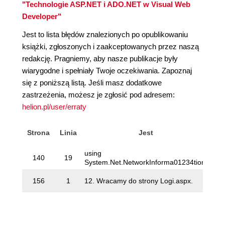
"Technologie ASP.NET i ADO.NET w Visual Web
Developer"
Jest to lista błędów znalezionych po opublikowaniu
książki, zgłoszonych i zaakceptowanych przez naszą
redakcję. Pragniemy, aby nasze publikacje były
wiarygodne i spełniały Twoje oczekiwania. Zapoznaj
się z poniższą listą. Jeśli masz dodatkowe
zastrzeżenia, możesz je zgłosić pod adresem:
helion.pl/user/erraty
Strona
Linia
Jest
using
usi
140
19
System.Net.NetworkInforma01234tion;
Sys
12.
156
1
12. Wracamy do strony Logi.aspx.
Log