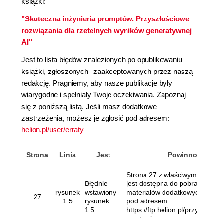
książki:
"Skuteczna inżynieria promptów. Przyszłościowe
rozwiązania dla rzetelnych wyników generatywnej
AI"
Jest to lista błędów znalezionych po opublikowaniu
książki, zgłoszonych i zaakceptowanych przez naszą
redakcję. Pragniemy, aby nasze publikacje były
wiarygodne i spełniały Twoje oczekiwania. Zapoznaj
się z poniższą listą. Jeśli masz dodatkowe
zastrzeżenia, możesz je zgłosić pod adresem:
helion.pl/user/erraty
Strona
Linia
Jest
Powinno
Strona 27 z właściwym rysun
Błędnie
jest dostępna do pobrania wś
rysunek
wstawiony
materiałów dodatkowych do ks
27
1.5
rysunek
pod adresem
1.5.
https://ftp.helion.pl/przyklady/