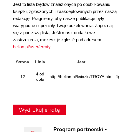
Jest to lista błędów znalezionych po opublikowaniu
książki, zgłoszonych i zaakceptowanych przez naszą
redakcję. Pragniemy, aby nasze publikacje były
wiarygodne i spełniały Twoje oczekiwania. Zapoznaj
się z poniższą listą. Jeśli masz dodatkowe
zastrzeżenia, możesz je zgłosić pod adresem:
helion.pl/user/erraty
Strona
Linia
Jest
4 od
12
http://helion.pl/ksiazki/TROYA.htm
ftp://ftp
dołu
Wydrukuj erratę
Program partnerski -