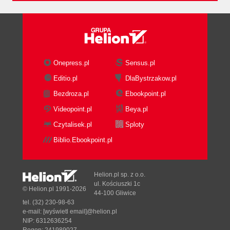
Onepress.pl
Sensus.pl
Editio.pl
DlaBystrzakow.pl
Bezdroza.pl
Ebookpoint.pl
Videopoint.pl
Beya.pl
Czytalisek.pl
Sploty
Biblio.Ebookpoint.pl
Helion.pl sp. z o.o.
ul. Kościuszki 1c
© Helion.pl 1991-2026
44-100 Gliwice
tel. (32) 230-98-63
e-mail:
[wyświetl email]@helion.pl
NIP: 6312636254
Regon: 241989027