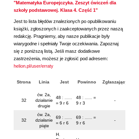
"Matematyka Europejczyka. Zeszyt ćwiczeń dla
szkoły podstawowej. Klasa 4. Część 1"
Jest to lista błędów znalezionych po opublikowaniu
książki, zgłoszonych i zaakceptowanych przez naszą
redakcję. Pragniemy, aby nasze publikacje były
wiarygodne i spełniały Twoje oczekiwania. Zapoznaj
się z poniższą listą. Jeśli masz dodatkowe
zastrzeżenia, możesz je zgłosić pod adresem:
helion.pl/user/erraty
Strona
Linia
Jest
Powinno
Zgłaszający
ćw. 2a,
48 : ......
48 : ...... =
32
działanie
-
= 9 r 6
9 r 3
drugie
ćw. 2a,
69 : ......
69 : ...... =
32
działanie
-
= 6 r 6
9 r 6
piąte
H.