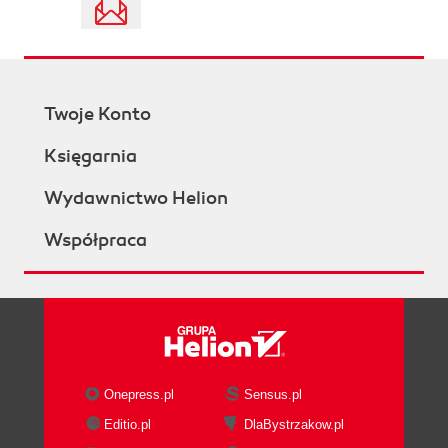
Twoje Konto
Księgarnia
Wydawnictwo Helion
Współpraca
Onepress.pl
Sensus.pl
Editio.pl
DlaBystrzakow.pl