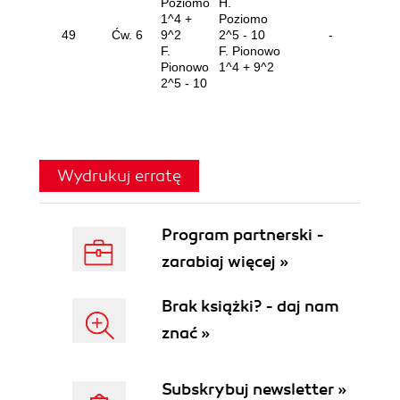
Poziomo
H.
1^4 +
Poziomo
49
Ćw. 6
9^2
2^5 - 10
-
F.
F. Pionowo
Pionowo
1^4 + 9^2
2^5 - 10
Wydrukuj erratę
Program partnerski -
zarabiaj więcej »
Brak książki? - daj nam
znać »
Subskrybuj newsletter »