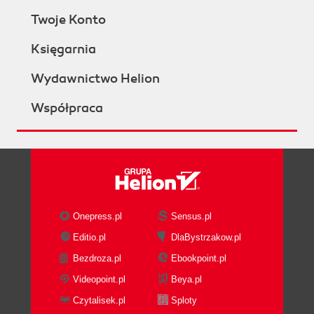
Twoje Konto
Księgarnia
Wydawnictwo Helion
Współpraca
Onepress.pl
Sensus.pl
Editio.pl
DlaBystrzakow.pl
Bezdroza.pl
Ebookpoint.pl
Videopoint.pl
Beya.pl
Czytalisek.pl
Sploty