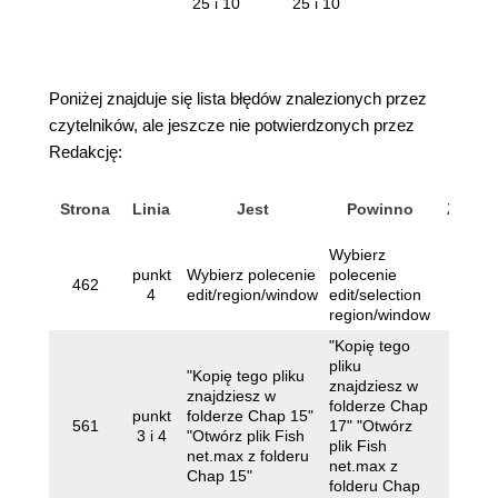
25 i 10
25 i 10
Poniżej znajduje się lista błędów znalezionych przez
czytelników, ale jeszcze nie potwierdzonych przez
Redakcję:
Strona
Linia
Jest
Powinno
Zgłasz
Wybierz
punkt
Wybierz polecenie
polecenie
462
-
4
edit/region/window
edit/selection
region/window
"Kopię tego
pliku
"Kopię tego pliku
znajdziesz w
znajdziesz w
folderze Chap
punkt
folderze Chap 15"
Krzys
561
17" "Otwórz
3 i 4
"Otwórz plik Fish
Ch
plik Fish
net.max z folderu
net.max z
Chap 15"
folderu Chap