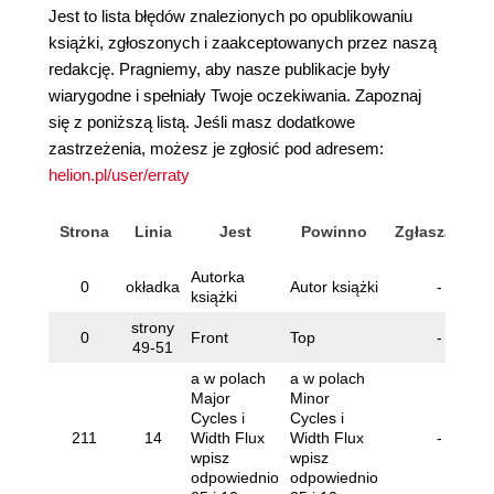
Jest to lista błędów znalezionych po opublikowaniu
książki, zgłoszonych i zaakceptowanych przez naszą
redakcję. Pragniemy, aby nasze publikacje były
wiarygodne i spełniały Twoje oczekiwania. Zapoznaj
się z poniższą listą. Jeśli masz dodatkowe
zastrzeżenia, możesz je zgłosić pod adresem:
helion.pl/user/erraty
Strona
Linia
Jest
Powinno
Zgłaszający
Autorka
0
okładka
Autor książki
-
książki
strony
0
Front
Top
-
49-51
a w polach
a w polach
Major
Minor
Cycles i
Cycles i
211
14
Width Flux
Width Flux
-
wpisz
wpisz
odpowiednio
odpowiednio