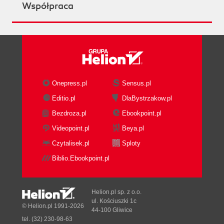
Współpraca
Onepress.pl
Sensus.pl
Editio.pl
DlaBystrzakow.pl
Bezdroza.pl
Ebookpoint.pl
Videopoint.pl
Beya.pl
Czytalisek.pl
Sploty
Biblio.Ebookpoint.pl
Helion.pl sp. z o.o.
ul. Kościuszki 1c
© Helion.pl 1991-2026
44-100 Gliwice
tel. (32) 230-98-63