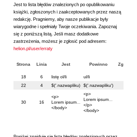
Jest to lista błędów znalezionych po opublikowaniu
książki, zgłoszonych i zaakceptowanych przez naszą
redakcję. Pragniemy, aby nasze publikacje były
wiarygodne i spełniały Twoje oczekiwania. Zapoznaj
się z poniższą listą. Jeśli masz dodatkowe
zastrzeżenia, możesz je zgłosić pod adresem:
helion.pl/user/erraty
Strona
Linia
Jest
Powinno
Zgłaszaj
18
6
listę ol/li
ul/li
Kaspe
22
4
$(′.nazwapliku)
$(′.nazwapliku′)
-
<p>
<p>
Lorem ipsum...
30
16
Lorem ipsum...
Kaspe
</p>
</body>
</body>
Poniżej znajduje się lista błędów znalezionych przez