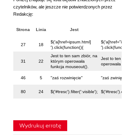
czytelników, ale jeszcze nie potwierdzonych przez
Redakcję:
Strona
Linia
Jest
Pow
$(′a[href=ipsum.html]
$(′a[href="ipsum.h
27
18
′).click(function(){
′).click(function(){
Jest to ten sam zbiór, na
Jest to ten sam z
31
22
którym operowała
operowała funkcja 
funkcja mouseout().
46
5
"zaś rozwinięcie"
"zaś zwinięcie"
80
24
$(′#tresc′).filter(′:visible′);
$(′#tresc′).children(
Wydrukuj erratę