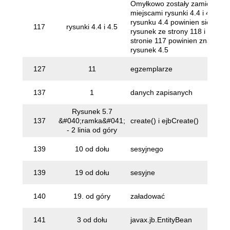
Omyłkowo zostały zamienione
miejscami rysunki 4.4 i 4.5. W
rysunku 4.4 powinien się znaj
117
rysunki 4.4 i 4.5
rysunek ze strony 118 i na odw
stronie 117 powinien znaleźć s
rysunek 4.5
127
11
egzemplarze
137
1
danych zapisanych
Rysunek 5.7
137
&#040;ramka&#041;
create() i ejbCreate()
- 2 linia od góry
139
10 od dołu
sesyjnego
139
19 od dołu
sesyjne
140
19. od góry
załadować
141
3 od dołu
javax.jb.EntityBean