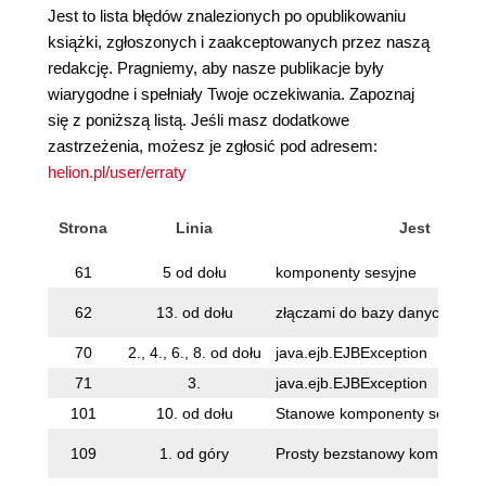
Jest to lista błędów znalezionych po opublikowaniu
książki, zgłoszonych i zaakceptowanych przez naszą
redakcję. Pragniemy, aby nasze publikacje były
wiarygodne i spełniały Twoje oczekiwania. Zapoznaj
się z poniższą listą. Jeśli masz dodatkowe
zastrzeżenia, możesz je zgłosić pod adresem:
helion.pl/user/erraty
Strona
Linia
Jest
61
5 od dołu
komponenty sesyjne
62
13. od dołu
złączami do bazy danych
70
2., 4., 6., 8. od dołu
java.ejb.EJBException
71
3.
java.ejb.EJBException
101
10. od dołu
Stanowe komponenty sesyjne
109
1. od góry
Prosty bezstanowy komponent