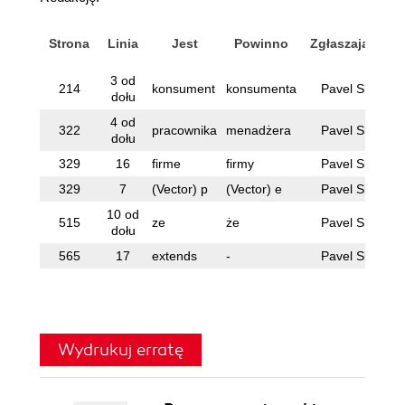
Strona
Linia
Jest
Powinno
Zgłaszający
3 od
214
konsument
konsumenta
Pavel Ski
dołu
4 od
322
pracownika
menadżera
Pavel Ski
dołu
329
16
firme
firmy
Pavel Ski
329
7
(Vector) p
(Vector) e
Pavel Ski
10 od
515
ze
że
Pavel Ski
dołu
565
17
extends
-
Pavel Ski
Wydrukuj erratę