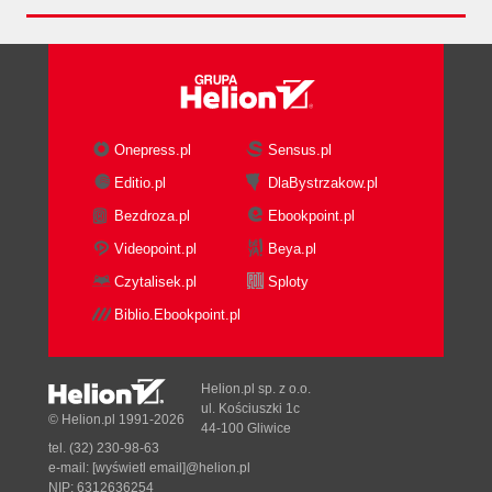
Onepress.pl
Sensus.pl
Editio.pl
DlaBystrzakow.pl
Bezdroza.pl
Ebookpoint.pl
Videopoint.pl
Beya.pl
Czytalisek.pl
Sploty
Biblio.Ebookpoint.pl
Helion.pl sp. z o.o.
ul. Kościuszki 1c
© Helion.pl 1991-2026
44-100 Gliwice
tel. (32) 230-98-63
e-mail:
[wyświetl email]@helion.pl
NIP: 6312636254