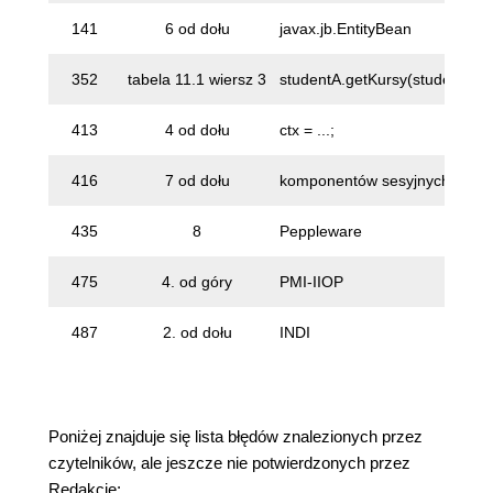
141
6 od dołu
javax.jb.EntityBean
352
tabela 11.1 wiersz 3
studentA.getKursy(studentB.ge
413
4 od dołu
ctx = ...;
416
7 od dołu
komponentów sesyjnych.
435
8
Peppleware
475
4. od góry
PMI-IIOP
487
2. od dołu
INDI
Poniżej znajduje się lista błędów znalezionych przez
czytelników, ale jeszcze nie potwierdzonych przez
Redakcję: