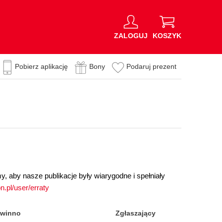
ZALOGUJ
KOSZYK
Pobierz aplikację
Bony
Podaruj prezent
, aby nasze publikacje były wiarygodne i spełniały
on.pl/user/erraty
winno
Zgłaszający