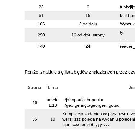
28
6
funkcjij
61
15
build-pr
166
8 od dołu
Wyszuku
tyr
290
16 od dołu strony
.....
440
24
reader_p
Poniżej znajduje się lista błędów znalezionych przez cz
Strona
Linia
Je
tabela
../johnpaul/johnpaul.a
46
1.13
../georgeringo/georgeringo.so
Kompilacja zadania xxx przy użyciu ze
55
19
wersji zzz polega na wydaniu poleceni
bjam xxx toolset=yyy-vvv