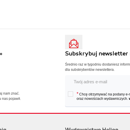
»
Subskrybuj newsletter 
Średnio raz w tygodniu dostaniesz infor
dla subskrybentów newslettera.
Daj nam znać.
*
Chcę otrzymywać na podany e-ma
u nas pojawił.
oraz nowościach wydawniczych.
nia
Wydawnictwo Helion