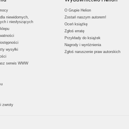
mocy
O Grupie Helion
dla niewidomych,
Zostań naszym autorem!
ych i niesłyszących
Oceń książkę
klepu
Zgłoś erratę
ywatności
Przykłady do książek
dostępności
Nagrody i wyróżnienia
zty wysyłki
Zgłoś naruszenie praw autorskich
ości
nasz serwis WWW
su
i zwroty