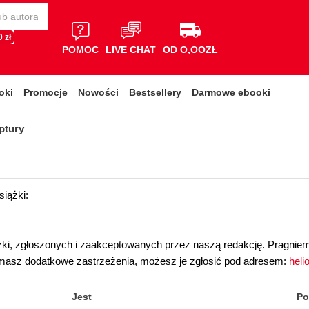
 zł
POMOC
LIVE CHAT
OD O,OOZŁ
oki
Promocje
Nowości
Bestsellery
Darmowe ebooki
ptury
siążki:
ążki, zgłoszonych i zaakceptowanych przez naszą redakcję. Pragniemy
li masz dodatkowe zastrzeżenia, możesz je zgłosić pod adresem:
heli
Jest
Po