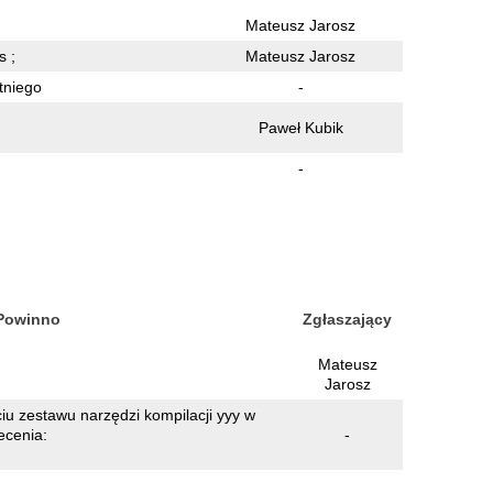
Mateusz Jarosz
s ;
Mateusz Jarosz
tniego
-
Paweł Kubik
-
Powinno
Zgłaszający
Mateusz
Jarosz
iu zestawu narzędzi kompilacji yyy w
ecenia:
-