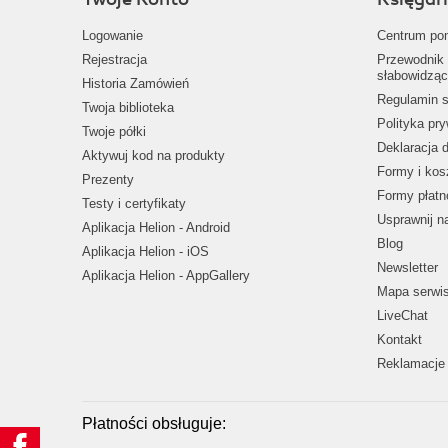
Logowanie
Centrum po
Rejestracja
Przewodnik 
słabowidząc
Historia Zamówień
Regulamin s
Twoja biblioteka
Polityka pr
Twoje półki
Deklaracja 
Aktywuj kod na produkty
Formy i kos
Prezenty
Formy płatn
Testy i certyfikaty
Usprawnij 
Aplikacja Helion - Android
Blog
Aplikacja Helion - iOS
Newsletter
Aplikacja Helion - AppGallery
Mapa serwi
LiveChat
Kontakt
Reklamacje 
Płatności obsługuje: