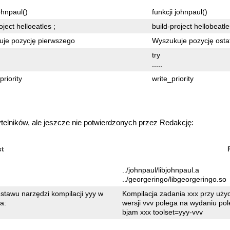
ohnpaul()
funkcji johnpaul()
oject helloeatles ;
build-project hellobeatle
je pozycję pierwszego
Wyszukuje pozycję osta
try
.....
riority
write_priority
ytelników, ale jeszcze nie potwierdzonych przez Redakcję:
st
../johnpaul/libjohnpaul.a
../georgeringo/libgeorgeringo.so
stawu narzędzi kompilacji yyy w
Kompilacja zadania xxx przy użyc
a:
wersji vvv polega na wydaniu pol
bjam xxx toolset=yyy-vvv