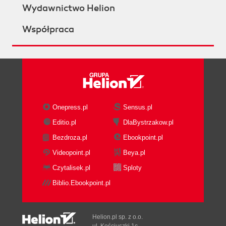
Wydawnictwo Helion
Współpraca
Onepress.pl
Sensus.pl
Editio.pl
DlaBystrzakow.pl
Bezdroza.pl
Ebookpoint.pl
Videopoint.pl
Beya.pl
Czytalisek.pl
Sploty
Biblio.Ebookpoint.pl
Helion.pl sp. z o.o.
ul. Kościuszki 1c