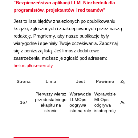
"Bezpieczeństwo aplikacji LLM. Niezbędnik dla
programistów, projektantów i red teamów"
Jest to lista błędów znalezionych po opublikowaniu
książki, zgłoszonych i zaakceptowanych przez naszą
redakcję. Pragniemy, aby nasze publikacje były
wiarygodne i spełniały Twoje oczekiwania. Zapoznaj
się z poniższą listą. Jeśli masz dodatkowe
zastrzeżenia, możesz je zgłosić pod adresem:
helion.pl/user/erraty
Strona
Linia
Jest
Powinno
Zgłasza
Pierwszy wiersz
Wprawdzie
Wprawdzie
przedostatniego
LLMOps
MLOps
167
Adrian S
akapitu na
odgrywa
odgrywa
stronie
istotną rolę
istotną rolę