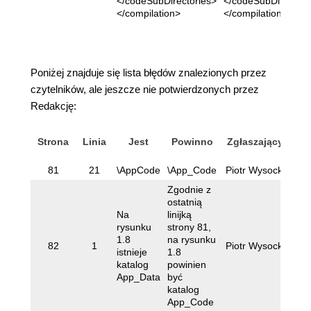
</codeSubDirectories>
</codeSubDirectori
</compilation>
</compilation>
Poniżej znajduje się lista błędów znalezionych przez
czytelników, ale jeszcze nie potwierdzonych przez
Redakcję:
Strona
Linia
Jest
Powinno
Zgłaszający
81
21
\AppCode
\App_Code
Piotr Wysocki
Zgodnie z
ostatnią
Na
linijką
rysunku
strony 81,
1.8
na rysunku
82
1
Piotr Wysocki
istnieje
1.8
katalog
powinien
App_Data
być
katalog
App_Code