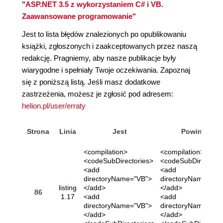
"ASP.NET 3.5 z wykorzystaniem C# i VB.
Zaawansowane programowanie"
Jest to lista błędów znalezionych po opublikowaniu
książki, zgłoszonych i zaakceptowanych przez naszą
redakcję. Pragniemy, aby nasze publikacje były
wiarygodne i spełniały Twoje oczekiwania. Zapoznaj
się z poniższą listą. Jeśli masz dodatkowe
zastrzeżenia, możesz je zgłosić pod adresem:
helion.pl/user/erraty
Strona
Linia
Jest
Powinno
<compilation>
<compilation>
<codeSubDirectories>
<codeSubDirectorie
<add
<add
directoryName="VB">
directoryName="VB
listing
</add>
</add>
86
1.17
<add
<add
directoryName="VB">
directoryName="CS
</add>
</add>