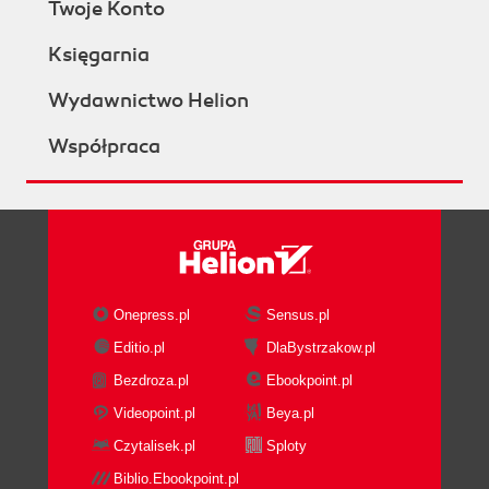
Twoje Konto
Księgarnia
Wydawnictwo Helion
Współpraca
Onepress.pl
Sensus.pl
Editio.pl
DlaBystrzakow.pl
Bezdroza.pl
Ebookpoint.pl
Videopoint.pl
Beya.pl
Czytalisek.pl
Sploty
Biblio.Ebookpoint.pl