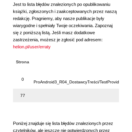
Jest to lista błędów znalezionych po opublikowaniu
książki, zgłoszonych i zaakceptowanych przez naszą
redakcję. Pragniemy, aby nasze publikacje były
wiarygodne i spełniały Twoje oczekiwania. Zapoznaj
się z poniższą listą. Jeśli masz dodatkowe
zastrzeżenia, możesz je zgłosić pod adresem:
helion.pl/user/erraty
Strona
Li
pl
0
ProAndroid3_R04_DostawcyTreści/TestProvider/src/
77
Poniżej znajduje się lista błędów znalezionych przez
czytelników, ale jeszcze nie potwierdzonych przez