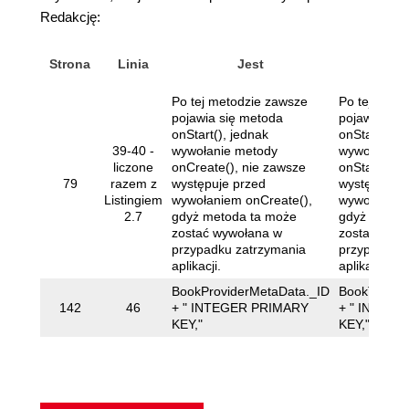
Redakcję:
Strona
Linia
Jest
Pow
Po tej metodzie zawsze
Po tej meto
pojawia się metoda
pojawia się
onStart(), jednak
onStart(), j
39-40 -
wywołanie metody
wywołanie 
liczone
onCreate(), nie zawsze
onStart(), n
79
razem z
występuje przed
występuje p
Listingiem
wywołaniem onCreate(),
wywołaniem 
2.7
gdyż metoda ta może
gdyż metod
zostać wywołana w
zostać wyw
przypadku zatrzymania
przypadku z
aplikacji.
aplikacji.
BookProviderMetaData._ID
BookTableM
142
46
+ " INTEGER PRIMARY
+ " INTEG
KEY,"
KEY,"