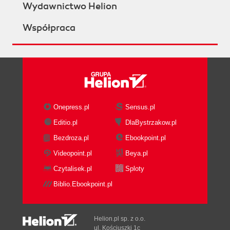
Wydawnictwo Helion
Współpraca
Onepress.pl
Sensus.pl
Editio.pl
DlaBystrzakow.pl
Bezdroza.pl
Ebookpoint.pl
Videopoint.pl
Beya.pl
Czytalisek.pl
Sploty
Biblio.Ebookpoint.pl
Helion.pl sp. z o.o.
ul. Kościuszki 1c