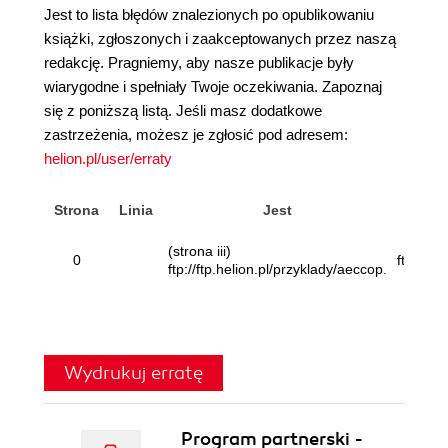
Jest to lista błędów znalezionych po opublikowaniu
książki, zgłoszonych i zaakceptowanych przez naszą
redakcję. Pragniemy, aby nasze publikacje były
wiarygodne i spełniały Twoje oczekiwania. Zapoznaj
się z poniższą listą. Jeśli masz dodatkowe
zastrzeżenia, możesz je zgłosić pod adresem:
helion.pl/user/erraty
Strona
Linia
Jest
(strona iii)
0
ftp://ft
ftp://ftp.helion.pl/przyklady/aeccop.
Wydrukuj erratę
Program partnerski -