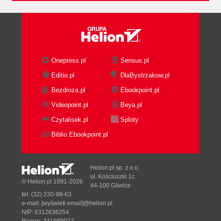
Onepress.pl
Sensus.pl
Editio.pl
DlaBystrzakow.pl
Bezdroza.pl
Ebookpoint.pl
Videopoint.pl
Beya.pl
Czytalisek.pl
Sploty
Biblio.Ebookpoint.pl
Helion.pl sp. z o.o.
ul. Kościuszki 1c
© Helion.pl 1991-2026
44-100 Gliwice
tel. (32) 230-98-63
e-mail:
[wyświetl email]@helion.pl
NIP: 6312636254
Regon: 241989027