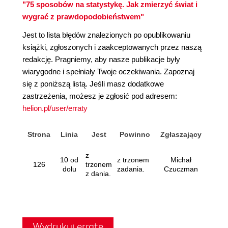
"75 sposobów na statystykę. Jak zmierzyć świat i
wygrać z prawdopodobieństwem"
Jest to lista błędów znalezionych po opublikowaniu
książki, zgłoszonych i zaakceptowanych przez naszą
redakcję. Pragniemy, aby nasze publikacje były
wiarygodne i spełniały Twoje oczekiwania. Zapoznaj
się z poniższą listą. Jeśli masz dodatkowe
zastrzeżenia, możesz je zgłosić pod adresem:
helion.pl/user/erraty
Strona
Linia
Jest
Powinno
Zgłaszający
z
10 od
z trzonem
Michał
126
trzonem
dołu
zadania.
Czuczman
z dania.
Wydrukuj erratę