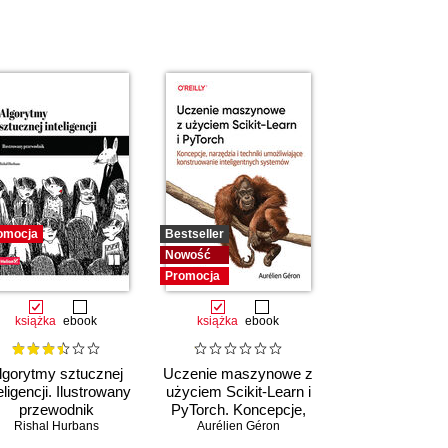
omocja
Bestseller
Nowość
Promocja
książka
ebook
książka
ebook
lgorytmy sztucznej
Uczenie maszynowe z
eligencji. Ilustrowany
użyciem Scikit-Learn i
przewodnik
PyTorch. Koncepcje,
Rishal Hurbans
narzędzia i techniki
Aurélien Géron
umożliwiające