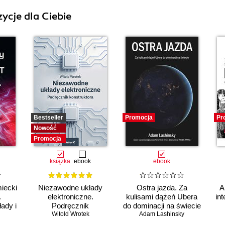
ycje dla Ciebie
Bestseller
Promocja
Pr
Nowość
Promocja
książka
ebook
ebook
iecki
Niezawodne układy
Ostra jazda. Za
A
.
elektroniczne.
kulisami dążeń Ubera
int
ady i
Podręcznik
do dominacji na świecie
konstruktora
Witold Wrotek
Adam Lashinsky