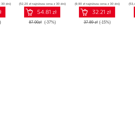
 30 dni)
(52,20 zł najniższa cena z 30 dni)
(9,90 zł najniższa cena z 30 dni)
(53,
ł
54.81 zł
32.21 zł
)
87.00zł
(-37%)
37.89 zł
(-15%)