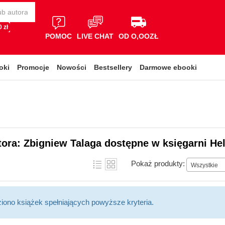
 zł
POMOC
LIVE CHAT
OD O,OOZŁ
oki
Promocje
Nowości
Bestsellery
Darmowe ebooki
tora: Zbigniew Talaga dostępne w księgarni He
Pokaż produkty:
Wszystkie
ziono książek spełniających powyższe kryteria.