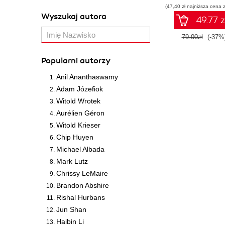
(47,40 zł najniższa cena z
Wyszukaj autora
49.77 z
79.00zł
(-37%
Popularni autorzy
Anil Ananthaswamy
Adam Józefiok
Witold Wrotek
Aurélien Géron
Witold Krieser
Chip Huyen
Michael Albada
Mark Lutz
Chrissy LeMaire
Brandon Abshire
Rishal Hurbans
Jun Shan
Haibin Li