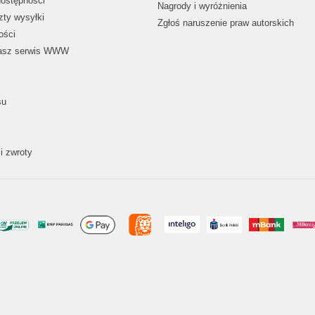
dostępności
Nagrody i wyróżnienia
zty wysyłki
Zgłoś naruszenie praw autorskich
ości
nasz serwis WWW
su
i zwroty