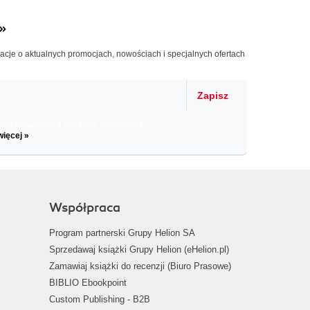
»
macje o aktualnych promocjach, nowościach i specjalnych ofertach
Zapisz
il informacje o zniżkach, promocjach
więcej »
Współpraca
Program partnerski Grupy Helion SA
Sprzedawaj książki Grupy Helion (eHelion.pl)
Zamawiaj książki do recenzji (Biuro Prasowe)
BIBLIO Ebookpoint
Custom Publishing - B2B