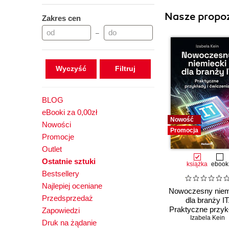
Nasze propoz
Zakres cen
–
Wyczyść
BLOG
eBooki za 0,00zł
Nowość
Nowości
Promocja
Promocje
Outlet
Ostatnie sztuki
książka
ebook
Bestsellery
Najlepiej oceniane
Nowoczesny niem
Przedsprzedaż
dla branży IT
Praktyczne przykł
Zapowiedzi
Izabela Kein
ćwiczenia
Druk na żądanie