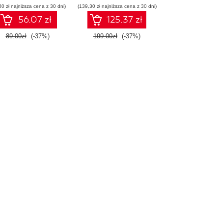
40 zł najniższa cena z 30 dni)
(139,30 zł najniższa cena z 30 dni)
konstruowanie
inteligentnych
56.07 zł
125.37 zł
systemów
89.00zł
(-37%)
199.00zł
(-37%)