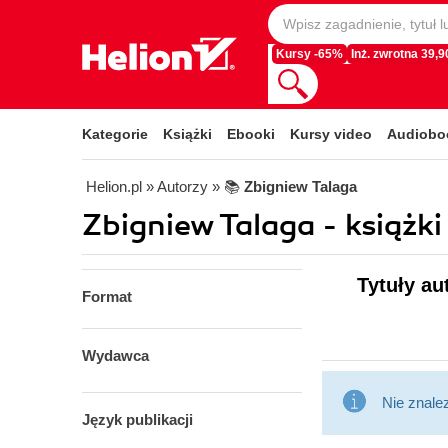
Kursy -65%
Inż. zwrotna 39,90
Kategorie
Książki
Ebooki
Kursy video
Audiobo
Helion.pl
» Autorzy
» 📚
Zbigniew Talaga
Zbigniew Talaga - książki
Tytuły au
Format
Wydawca
Nie znale
Język publikacji