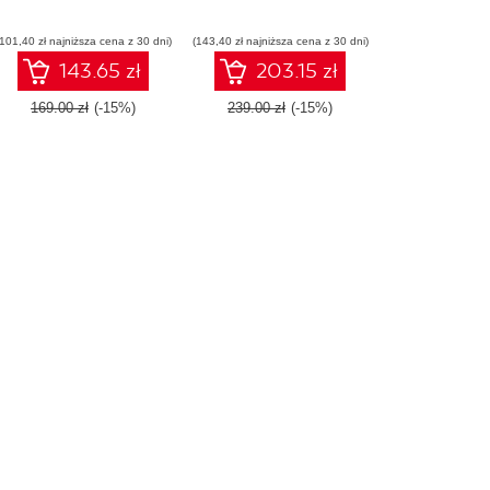
(101,40 zł najniższa cena z 30 dni)
(143,40 zł najniższa cena z 30 dni)
143.65 zł
203.15 zł
169.00 zł
(-15%)
239.00 zł
(-15%)