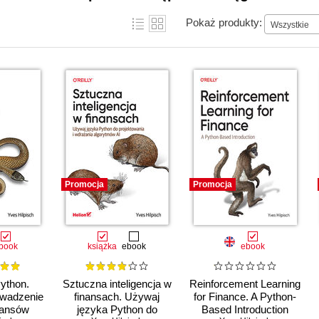
Pokaż produkty:
Wszystkie
Promocja
Promocja
book
książka
ebook
ebook
Python.
Sztuczna inteligencja w
Reinforcement Learning
wadzenie
finansach. Używaj
for Finance. A Python-
inansów
języka Python do
Based Introduction