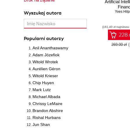
Artificial Inte
Finan
Yves Hilp
Wyszukaj autora
(161,40 zł najniższa
228.
Popularni autorzy
269.00 zł
Anil Ananthaswamy
Adam Józefiok
Witold Wrotek
Aurélien Géron
Witold Krieser
Chip Huyen
Mark Lutz
Michael Albada
Chrissy LeMaire
Brandon Abshire
Rishal Hurbans
Jun Shan