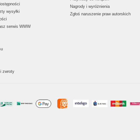
dostępności
Nagrody i wyróżnienia
zty wysyłki
Zgłoś naruszenie praw autorskich
ości
nasz serwis WWW
su
i zwroty