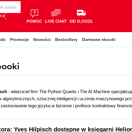
 zł
POMOC
LIVE CHAT
OD O,OOZŁ
oki
Promocje
Nowości
Bestsellery
Darmowe ebooki
booki
isch
- właściciel firm The Python Quants i The AI Machine specjalizu
lgorytmicznych, sztucznej inteligencji i uczenia maszynowego przy
 zastosowanie tego języka w biznesie i profesor kontraktowy finans
tora: Yves Hilpisch dostępne w księgarni Helio