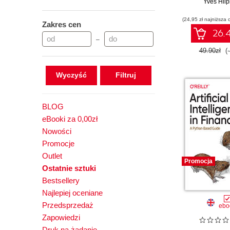
Yves Hilp
(24,95 zł najniższa 
Zakres cen
26.4
–
49.90zł
(
Wyczyść
BLOG
eBooki za 0,00zł
Nowości
Promocje
Outlet
Promocja
Ostatnie sztuki
Bestsellery
Najlepiej oceniane
Przedsprzedaż
ebo
Zapowiedzi
Druk na żądanie