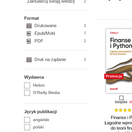
Zaktualizuj swoją wiedzę
2
Format
Drukowane
2
Epub/Mobi
7
PDF
2
Druk na żądanie
1
Promocja
Wydawca
Helion
O'Reilly Media
książka
e
Język publikacji
Finanse i 
angielski
Łagodne wpro
polski
do teorii f