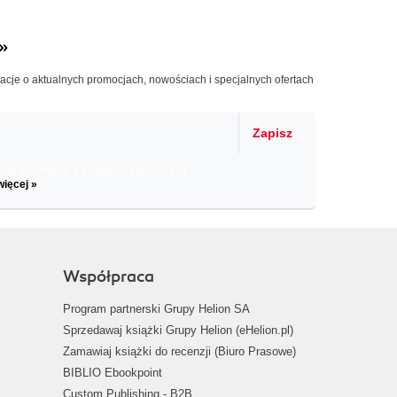
»
macje o aktualnych promocjach, nowościach i specjalnych ofertach
Zapisz
il informacje o zniżkach, promocjach
więcej »
Współpraca
Program partnerski Grupy Helion SA
Sprzedawaj książki Grupy Helion (eHelion.pl)
Zamawiaj książki do recenzji (Biuro Prasowe)
BIBLIO Ebookpoint
Custom Publishing - B2B