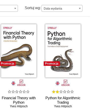
Data wydania
Sortuj wg:
Data wydania
Promocja
Promocja
ebook
ebook
Financial Theory with
Python for Algorithmic
Python
Trading
Yves Hilpisch
Yves Hilpisch