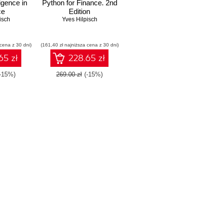
lligence in
Python for Finance. 2nd
ce
Edition
isch
Yves Hilpisch
 cena z 30 dni)
(161,40 zł najniższa cena z 30 dni)
65 zł
228.65 zł
(-15%)
269.00 zł
(-15%)