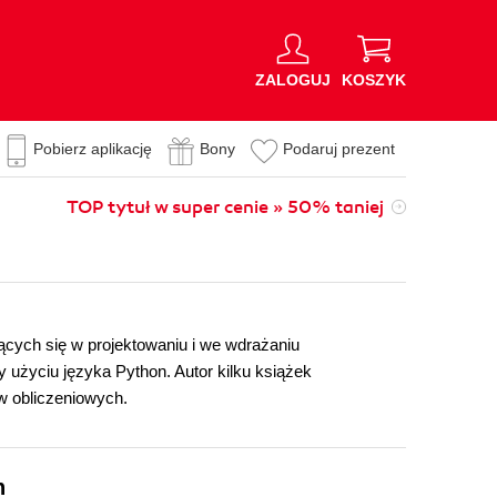
ZALOGUJ
KOSZYK
Pobierz aplikację
Bony
Podaruj prezent
TOP tytuł w super cenie » 50% taniej
jących się w projektowaniu i we wdrażaniu
 użyciu języka Python. Autor kilku książek
ów obliczeniowych.
n