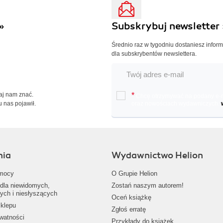
»
Subskrybuj newsletter 
Średnio raz w tygodniu dostaniesz infor
dla subskrybentów newslettera.
Daj nam znać.
*
Chcę otrzymywać na podany e-ma
u nas pojawił.
oraz nowościach wydawniczych.
nia
Wydawnictwo Helion
mocy
O Grupie Helion
dla niewidomych,
Zostań naszym autorem!
ych i niesłyszących
Oceń książkę
klepu
Zgłoś erratę
ywatności
Przykłady do książek