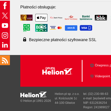
Płatności obsługuje:
Bezpieczne płatności szyfrowane SSL
Onepress.p
Videopoint.
Helion.pl sp. z o.o.
tel. (32) 230-98-63
ul. Kościuszki 1c
e-mail:
[wyświetl ema
© Helion.pl 1991-2026
44-100 Gliwice
NIP: 6312636254
Regon: 241989027