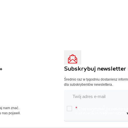
»
Subskrybuj newsletter 
Średnio raz w tygodniu dostaniesz infor
dla subskrybentów newslettera.
Daj nam znać.
*
Chcę otrzymywać na podany e-ma
u nas pojawił.
oraz nowościach wydawniczych.