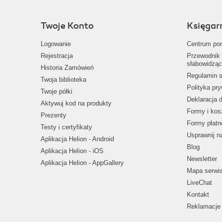
Twoje Konto
Księgar
Logowanie
Centrum po
Rejestracja
Przewodnik 
słabowidząc
Historia Zamówień
Regulamin s
Twoja biblioteka
Polityka pr
Twoje półki
Deklaracja 
Aktywuj kod na produkty
Formy i kos
Prezenty
Formy płatn
Testy i certyfikaty
Usprawnij 
Aplikacja Helion - Android
Blog
Aplikacja Helion - iOS
Newsletter
Aplikacja Helion - AppGallery
Mapa serwi
LiveChat
Kontakt
Reklamacje 