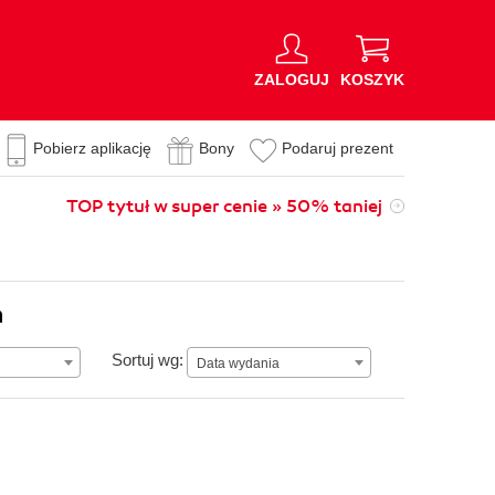
ZALOGUJ
KOSZYK
Pobierz aplikację
Bony
Podaruj prezent
TOP tytuł w super cenie » 50% taniej
n
Data wydania
Sortuj wg:
Data wydania