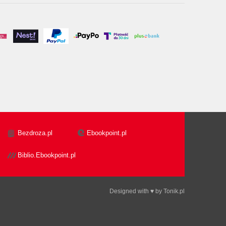
Bezdroza.pl
Ebookpoint.pl
Biblio.Ebookpoint.pl
Designed with ♥ by
Tonik.pl