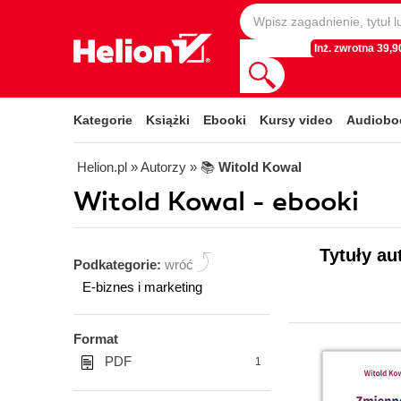
Inż. zwrotna 39,90
Kategorie
Książki
Ebooki
Kursy video
Audiobo
Helion.pl
» Autorzy
» 📚
Witold Kowal
Witold Kowal - ebooki
Tytuły au
Podkategorie:
wróć
E-biznes i marketing
Format
PDF
1