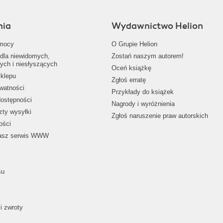
nia
Wydawnictwo Helion
mocy
O Grupie Helion
dla niewidomych,
Zostań naszym autorem!
ych i niesłyszących
Oceń książkę
klepu
Zgłoś erratę
ywatności
Przykłady do książek
dostępności
Nagrody i wyróżnienia
zty wysyłki
Zgłoś naruszenie praw autorskich
ości
nasz serwis WWW
su
i zwroty