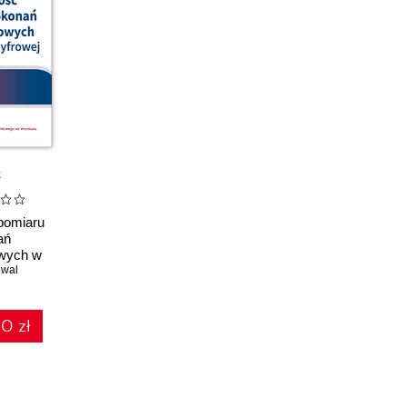
k
pomiaru
ań
wych w
yfrowej
owal
0 zł