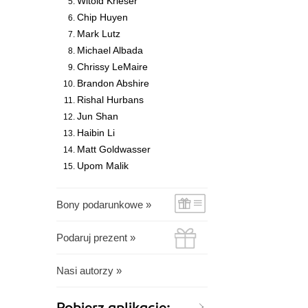
Witold Krieser
Chip Huyen
Mark Lutz
Michael Albada
Chrissy LeMaire
Brandon Abshire
Rishal Hurbans
Jun Shan
Haibin Li
Matt Goldwasser
Upom Malik
Bony podarunkowe »
Podaruj prezent »
Nasi autorzy »
Pobierz aplikację: