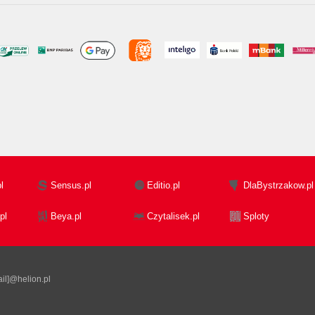
l
Sensus.pl
Editio.pl
DlaBystrzakow.pl
pl
Beya.pl
Czytalisek.pl
Sploty
il]@helion.pl