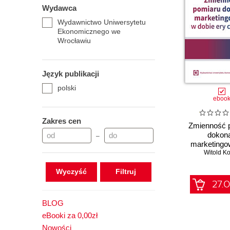
Wydawca
Wydawnictwo Uniwersytetu
Ekonomicznego we
Wrocławiu
Język publikacji
polski
eboo
Zakres cen
Zmienność 
dokon
–
marketingo
dobie ery c
Witold K
Wyczyść
27.0
BLOG
eBooki za 0,00zł
Nowości