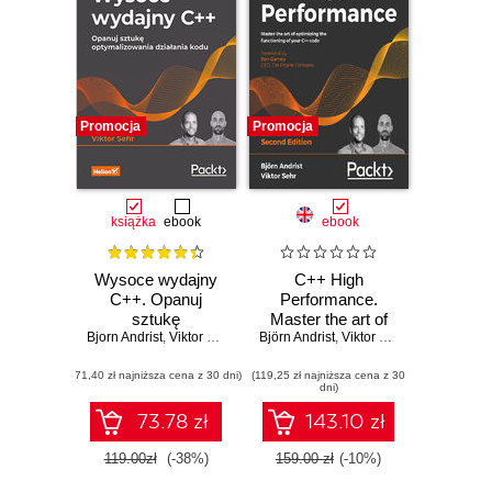
Promocja
Promocja
książka
ebook
ebook
Wysoce wydajny
C++ High
C++. Opanuj
Performance.
sztukę
Master the art of
Bjorn Andrist
optymalizowania
,
Viktor Sehr
Björn Andrist
optimizing the
,
Viktor Sehr
,
Ben Garney
działania kodu.
functioning of your
(71,40 zł najniższa cena z 30 dni)
Wydanie II
(119,25 zł najniższa cena z 30
C++ code -
dni)
Second Edition
73.78 zł
143.10 zł
119.00zł
(-38%)
159.00 zł
(-10%)