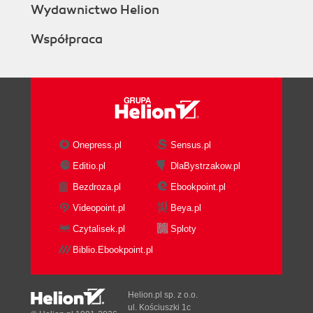
Wydawnictwo Helion
Współpraca
Onepress.pl
Sensus.pl
Editio.pl
DlaBystrzakow.pl
Bezdroza.pl
Ebookpoint.pl
Videopoint.pl
Beya.pl
Czytalisek.pl
Sploty
Biblio.Ebookpoint.pl
Helion.pl sp. z o.o.
ul. Kościuszki 1c