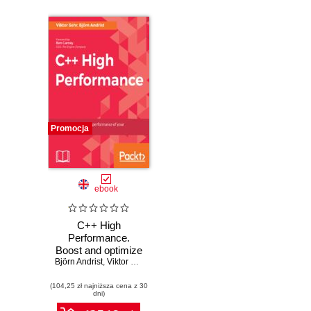
Promocja
ebook
C++ High
Performance.
Boost and optimize
Björn Andrist
the performance of
,
Viktor Sehr
your C++17 code
(104,25 zł najniższa cena z 30
dni)