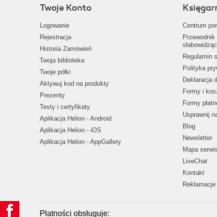
Twoje Konto
Księgar
Logowanie
Centrum po
Rejestracja
Przewodnik 
słabowidząc
Historia Zamówień
Regulamin s
Twoja biblioteka
Polityka pr
Twoje półki
Deklaracja 
Aktywuj kod na produkty
Formy i kos
Prezenty
Formy płatn
Testy i certyfikaty
Usprawnij 
Aplikacja Helion - Android
Blog
Aplikacja Helion - iOS
Newsletter
Aplikacja Helion - AppGallery
Mapa serwi
LiveChat
Kontakt
Reklamacje 
Płatności obsługuje: