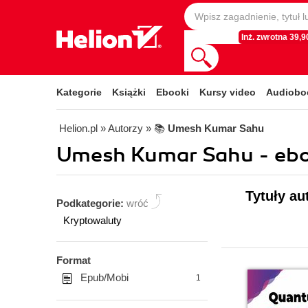
Inż. zwrotna 39,90
Kategorie
Książki
Ebooki
Kursy video
Audiobo
Helion.pl
» Autorzy
» 📚
Umesh Kumar Sahu
Umesh Kumar Sahu - ebo
Tytuły a
Podkategorie:
wróć
Kryptowaluty
Format
Epub/Mobi
1