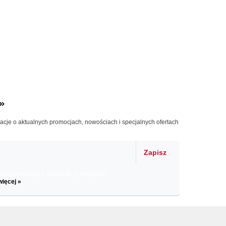
»
macje o aktualnych promocjach, nowościach i specjalnych ofertach
Zapisz
il informacje o zniżkach, promocjach
więcej »