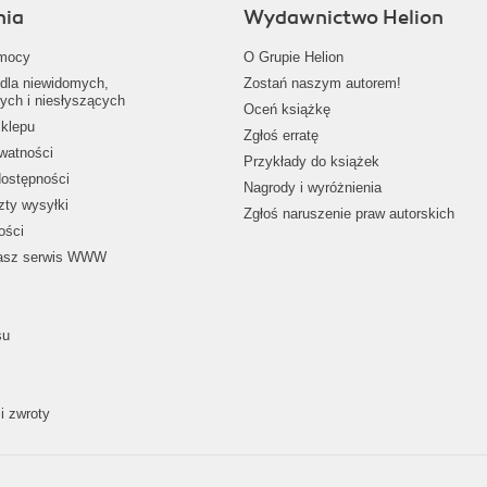
nia
Wydawnictwo Helion
mocy
O Grupie Helion
dla niewidomych,
Zostań naszym autorem!
ych i niesłyszących
Oceń książkę
klepu
Zgłoś erratę
ywatności
Przykłady do książek
dostępności
Nagrody i wyróżnienia
zty wysyłki
Zgłoś naruszenie praw autorskich
ości
nasz serwis WWW
su
i zwroty