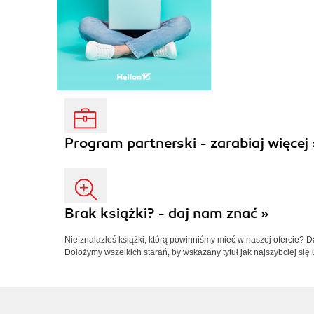
Program partnerski - zarabiaj więcej 
Brak książki? - daj nam znać »
Nie znalazłeś książki, którą powinniśmy mieć w naszej ofercie? 
Dołożymy wszelkich starań, by wskazany tytuł jak najszybciej się 