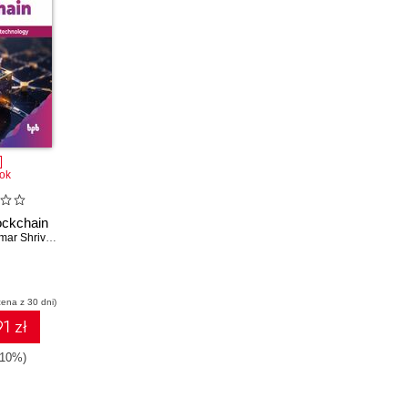
ok
ckchain
Dr. Mahendra Kumar Shrivas
,
Dr. Kamal Kant Hiran
,
Dr. Ashok Bhansali
,
Umesh Kumar Sahu
cena z 30 dni)
1 zł
-10%)