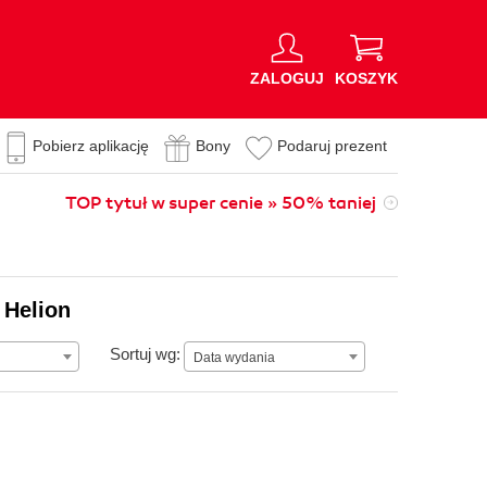
ZALOGUJ
KOSZYK
Pobierz aplikację
Bony
Podaruj prezent
TOP tytuł w super cenie » 50% taniej
 Helion
Data wydania
Sortuj wg:
Data wydania