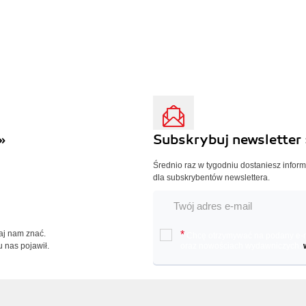
»
Subskrybuj newsletter 
Średnio raz w tygodniu dostaniesz infor
dla subskrybentów newslettera.
Daj nam znać.
*
Chcę otrzymywać na podany e-ma
u nas pojawił.
oraz nowościach wydawniczych.