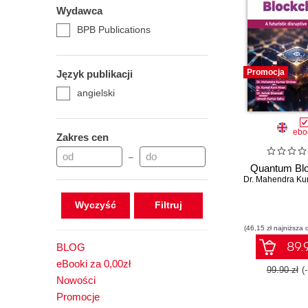
Wydawca
BPB Publications
Promocja
Język publikacji
angielski
ebo
Zakres cen
–
Quantum Blo
Wyczyść
(46,15 zł najniższa 
89.9
BLOG
eBooki za 0,00zł
99.90 zł
(
Nowości
Promocje