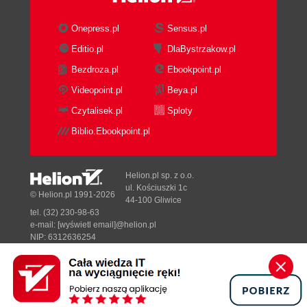
Onepress.pl
Sensus.pl
Editio.pl
DlaBystrzakow.pl
Bezdroza.pl
Ebookpoint.pl
Videopoint.pl
Beya.pl
Czytalisek.pl
Sploty
Biblio.Ebookpoint.pl
Helion.pl sp. z o.o.
ul. Kościuszki 1c
© Helion.pl 1991-2026
44-100 Gliwice
tel. (32) 230-98-63
e-mail:
[wyświetl email]@helion.pl
NIP: 6312636254
Regon: 241989027
Designed with ♥ by
Tonik.pl
Pełna wersja strony »