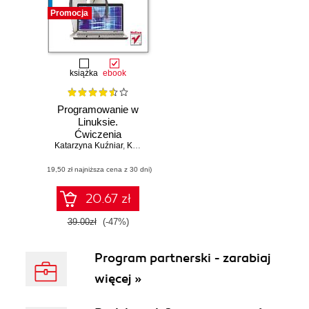
Promocja
książka
ebook
Programowanie w
Linuksie.
Ćwiczenia
Katarzyna Kuźniar
,
Kazimierz Lal
,
Tomasz Rak
(19,50 zł najniższa cena z 30 dni)
20.67 zł
39.00zł
(-47%)
Program partnerski - zarabiaj
więcej »