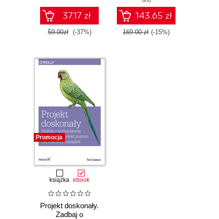
dni)
Wydanie II
37.17 zł
143.65 zł
59.00zł
(-37%)
169.00 zł
(-15%)
Promocja
książka
ebook
Projekt doskonały.
Zadbaj o