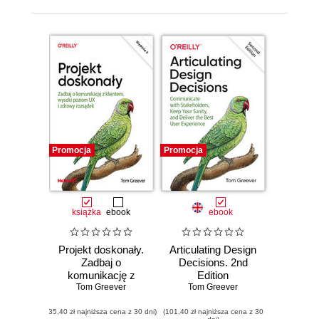
Promocja
Promocja
książka
ebook
ebook
Projekt doskonały.
Articulating Design
Zadbaj o
Decisions. 2nd
komunikację z
Edition
klientem, wysoki
Tom Greever
Tom Greever
poziom UX i
(35,40 zł najniższa cena z 30 dni)
zdrowy rozsądek.
(101,40 zł najniższa cena z 30