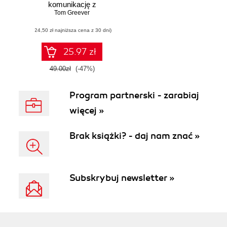
komunikację z
klientem, wysoki
Tom Greever
poziom UX i
(24,50 zł najniższa cena z 30 dni)
zdrowy rozsądek
25.97 zł
49.00zł
(-47%)
Program partnerski - zarabiaj
więcej »
Brak książki? - daj nam znać »
Subskrybuj newsletter »