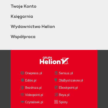
Twoje Konto
Księgarnia
Wydawnictwo Helion
Współpraca
Onepress.pl
Sensus.pl
Editio.pl
DlaBystrzakow.pl
Bezdroza.pl
Ebookpoint.pl
Videopoint.pl
Beya.pl
Czytalisek.pl
Sploty