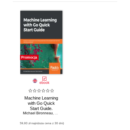
Promocja
ebook
Machine Learning
with Go Quick
Start Guide.
Michael Bironneau
Hands-on
,
Toby Coleman
techniques for
(59,93 zł najniższa cena z 30 dni)
building supervised
and unsupervised