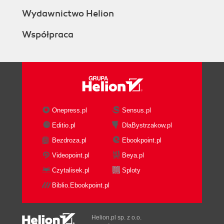
Wydawnictwo Helion
Współpraca
Onepress.pl
Sensus.pl
Editio.pl
DlaBystrzakow.pl
Bezdroza.pl
Ebookpoint.pl
Videopoint.pl
Beya.pl
Czytalisek.pl
Sploty
Biblio.Ebookpoint.pl
Helion.pl sp. z o.o.