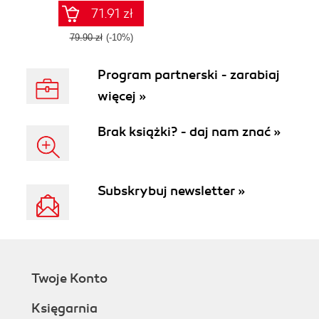
machine learning
71.91 zł
workflows
79.90 zł
(-10%)
Program partnerski - zarabiaj
więcej »
Brak książki? - daj nam znać »
Subskrybuj newsletter »
Twoje Konto
Księgarnia