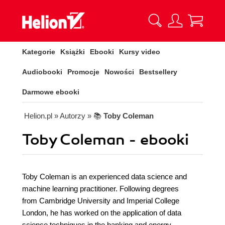
Kategorie
Książki
Ebooki
Kursy video
Audiobooki
Promocje
Nowości
Bestsellery
Darmowe ebooki
Helion.pl
» Autorzy
» 📚
Toby Coleman
Toby Coleman - ebooki
Toby Coleman is an experienced data science and
machine learning practitioner. Following degrees
from Cambridge University and Imperial College
London, he has worked on the application of data
science techniques in the banking and energy