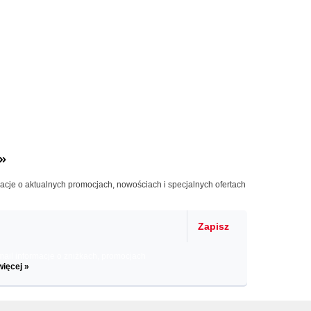
»
macje o aktualnych promocjach, nowościach i specjalnych ofertach
Zapisz
il informacje o zniżkach, promocjach
więcej »