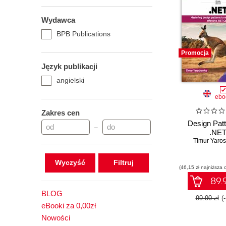
Wydawca
BPB Publications
Promocja
Język publikacji
angielski
ebo
Zakres cen
Design Patt
–
.NE
Timur Yaro
Wyczyść
(46,15 zł najniższa 
89.9
BLOG
99.90 zł
(
eBooki za 0,00zł
Nowości