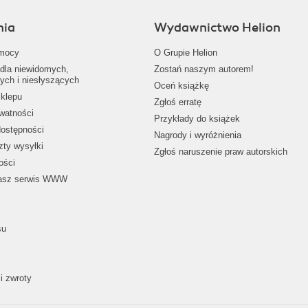
nia
Wydawnictwo Helion
mocy
O Grupie Helion
dla niewidomych,
Zostań naszym autorem!
ych i niesłyszących
Oceń książkę
klepu
Zgłoś erratę
ywatności
Przykłady do książek
dostępności
Nagrody i wyróżnienia
zty wysyłki
Zgłoś naruszenie praw autorskich
ości
nasz serwis WWW
su
i zwroty