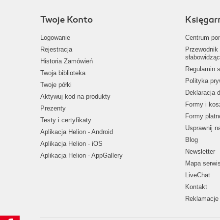
Twoje Konto
Księgar
Logowanie
Centrum po
Rejestracja
Przewodnik 
słabowidząc
Historia Zamówień
Regulamin s
Twoja biblioteka
Polityka pr
Twoje półki
Deklaracja 
Aktywuj kod na produkty
Formy i kos
Prezenty
Formy płatn
Testy i certyfikaty
Usprawnij 
Aplikacja Helion - Android
Blog
Aplikacja Helion - iOS
Newsletter
Aplikacja Helion - AppGallery
Mapa serwi
LiveChat
Kontakt
Reklamacje 