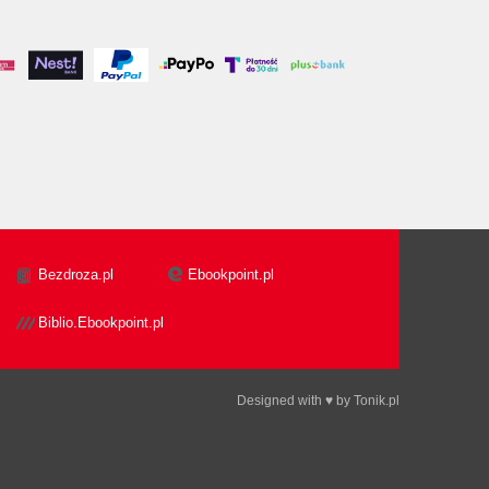
Bezdroza.pl
Ebookpoint.pl
Biblio.Ebookpoint.pl
Designed with ♥ by
Tonik.pl