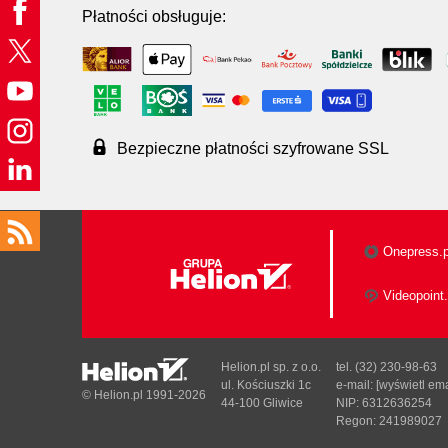
Płatności obsługuje:
Bezpieczne płatności szyfrowane SSL
Onepress.p
Videopoint.
Helion.pl sp. z o.o.
tel. (32) 230-98-63
ul. Kościuszki 1c
e-mail:
[wyświetl ema
© Helion.pl 1991-2026
44-100 Gliwice
NIP: 6312636254
Regon: 241989027