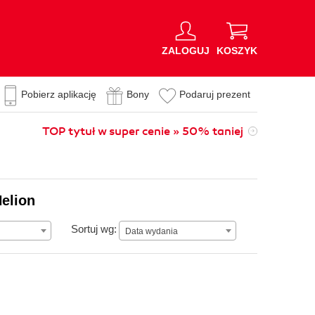
ZALOGUJ
KOSZYK
Pobierz aplikację
Bony
Podaruj prezent
TOP tytuł w super cenie » 50% taniej
Helion
Data wydania
Sortuj wg:
Data wydania