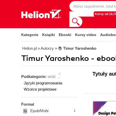
Kursy od 16,70
Kategorie
Książki
Ebooki
Kursy video
Audiobo
Helion.pl
» Autorzy
» 📚
Timur Yaroshenko
Timur Yaroshenko - eboo
Tytuły au
Podkategorie:
wróć
Języki programowania
Wzorce projektowe
Format
Epub/Mobi
1