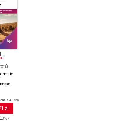
ok
erns in
T
shenko
cena z 30 dni)
1 zł
-10%)