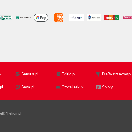
l
Sensus.pl
Editio.pl
DlaBystrzakow.pl
pl
Beya.pl
Czytalisek.pl
Sploty
il]@helion.pl