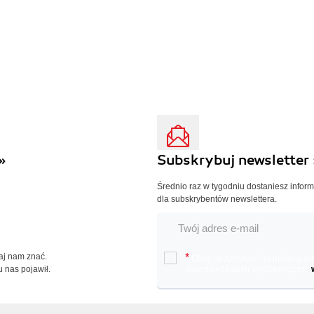
»
Subskrybuj newsletter 
Średnio raz w tygodniu dostaniesz infor
dla subskrybentów newslettera.
Daj nam znać.
*
Chcę otrzymywać na podany e-ma
u nas pojawił.
oraz nowościach wydawniczych.