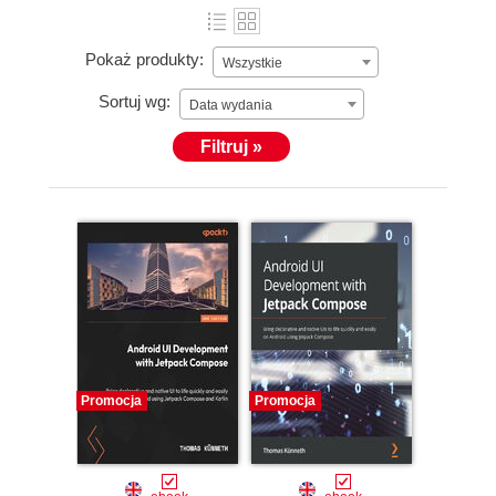
Pokaż produkty:
Wszystkie
Sortuj wg:
Data wydania
Filtruj »
Promocja
Promocja