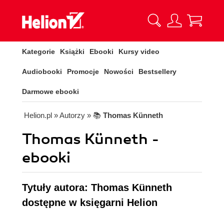
Kategorie
Książki
Ebooki
Kursy video
Audiobooki
Promocje
Nowości
Bestsellery
Darmowe ebooki
Helion.pl
» Autorzy
» 📚
Thomas Künneth
Thomas Künneth -
ebooki
Tytuły autora: Thomas Künneth
dostępne w księgarni Helion