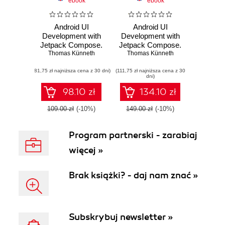
ebook
ebook
Android UI
Android UI
Development with
Development with
Jetpack Compose.
Jetpack Compose.
Bring declarative
Thomas Künneth
Bring declarative
Thomas Künneth
and native UI to life
and native UIs to
(81,75 zł najniższa cena z 30 dni)
quickly and easily
(111,75 zł najniższa cena z 30
life quickly and
dni)
on Android using
easily on Android
Jetpack Compose
using Jetpack
98.10 zł
134.10 zł
and Kotlin -
Compose
Second Edition
109.00 zł
(-10%)
149.00 zł
(-10%)
Program partnerski - zarabiaj
więcej »
Brak książki? - daj nam znać »
Subskrybuj newsletter »