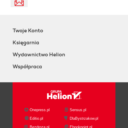
Twoje Konto
Księgarnia
Wydawnictwo Helion
Współpraca
Onepress.pl
Sensus.pl
Editio.pl
DlaBystrzakow.pl
Bezdroza.pl
Ebookpoint.pl