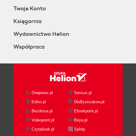
Twoje Konto
Księgarnia
Wydawnictwo Helion
Współpraca
Onepress.pl
Sensus.pl
Editio.pl
DlaBystrzakow.pl
Bezdroza.pl
Ebookpoint.pl
Videopoint.pl
Beya.pl
Czytalisek.pl
Sploty