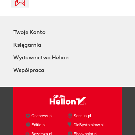
Twoje Konto
Księgarnia
Wydawnictwo Helion
Współpraca
Onepress.pl
Sensus.pl
Editio.pl
DlaBystrzakow.pl
Bezdroza.pl
Ebookpoint.pl