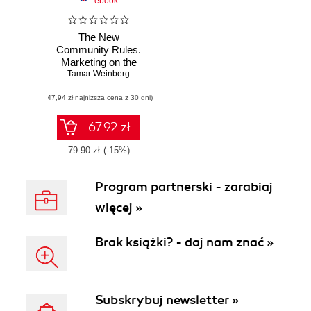
ebook
The New
Community Rules.
Marketing on the
Tamar Weinberg
Social Web
(47,94 zł najniższa cena z 30 dni)
67.92 zł
79.90 zł
(-15%)
Program partnerski - zarabiaj
więcej »
Brak książki? - daj nam znać »
Subskrybuj newsletter »