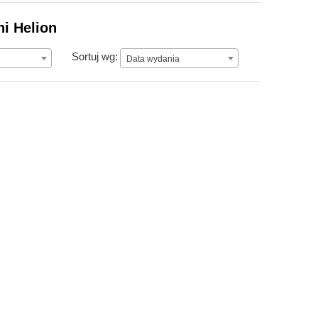
i Helion
Data wydania
Sortuj wg:
Data wydania