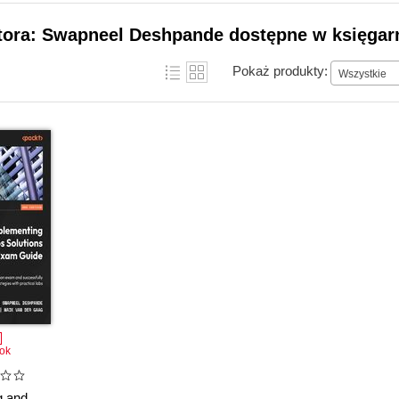
utora: Swapneel Deshpande dostępne w księgarn
Pokaż produkty:
Wszystkie
ok
g and