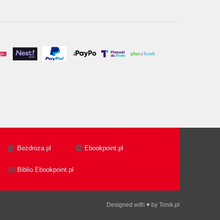
Bezdroza.pl
Ebookpoint.pl
Biblio.Ebookpoint.pl
Designed with ♥ by
Tonik.pl