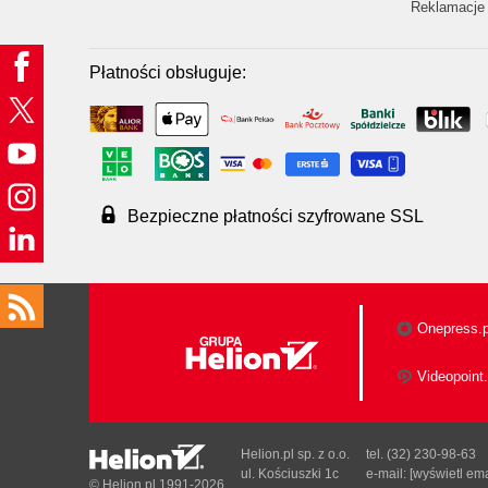
Reklamacje 
Płatności obsługuje:
Bezpieczne płatności szyfrowane SSL
Onepress.p
Videopoint.
Helion.pl sp. z o.o.
tel. (32) 230-98-63
ul. Kościuszki 1c
e-mail:
[wyświetl ema
© Helion.pl 1991-2026