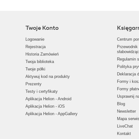
Twoje Konto
Księgar
Logowanie
Centrum po
Rejestracja
Przewodnik 
słabowidząc
Historia Zamówień
Regulamin s
Twoja biblioteka
Polityka pr
Twoje półki
Deklaracja 
Aktywuj kod na produkty
Formy i kos
Prezenty
Formy płatn
Testy i certyfikaty
Usprawnij 
Aplikacja Helion - Android
Blog
Aplikacja Helion - iOS
Newsletter
Aplikacja Helion - AppGallery
Mapa serwi
LiveChat
Kontakt