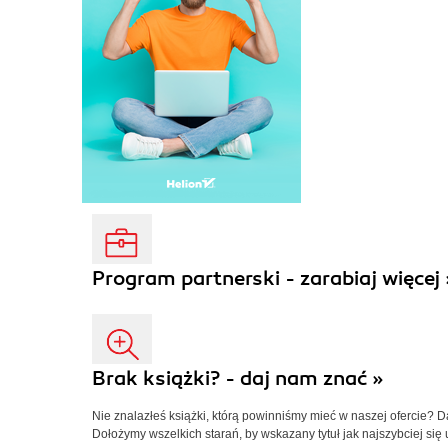
Program partnerski - zarabiaj więcej 
Brak książki? - daj nam znać »
Nie znalazłeś książki, którą powinniśmy mieć w naszej ofercie? 
Dołożymy wszelkich starań, by wskazany tytuł jak najszybciej się 