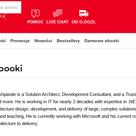
 zł
POMOC
LIVE CHAT
OD O,OOZŁ
oki
Promocje
Nowości
Bestsellery
Darmowe ebooki
booki
pande is a Solution Architect, Development Consultant, and a Truste
d more. He is working in IT for nearly 2 decades with expertise in .N
itecture design, development, and delivery of large, complex solutio
nd teaching. He is currently working with Microsoft and his current r
itecture to delivery.