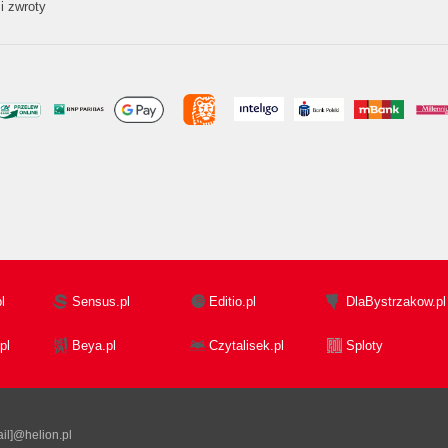
i zwroty
l
Sensus.pl
Editio.pl
DlaBystrzakow.pl
pl
Beya.pl
Czytalisek.pl
Sploty
il]@helion.pl