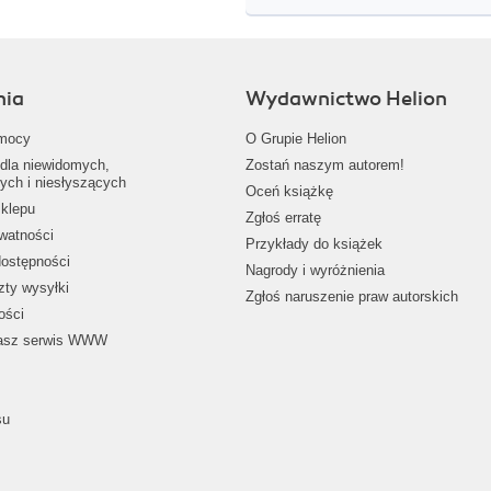
nia
Wydawnictwo Helion
mocy
O Grupie Helion
dla niewidomych,
Zostań naszym autorem!
ych i niesłyszących
Oceń książkę
klepu
Zgłoś erratę
ywatności
Przykłady do książek
dostępności
Nagrody i wyróżnienia
zty wysyłki
Zgłoś naruszenie praw autorskich
ości
nasz serwis WWW
su