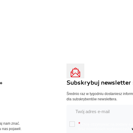
»
Subskrybuj newsletter 
Średnio raz w tygodniu dostaniesz infor
dla subskrybentów newslettera.
Daj nam znać.
*
Chcę otrzymywać na podany e-ma
u nas pojawił.
oraz nowościach wydawniczych.