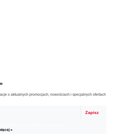
»
macje o aktualnych promocjach, nowościach i specjalnych ofertach
Zapisz
il informacje o zniżkach, promocjach
więcej »