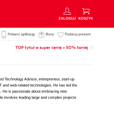
ZALOGUJ
KOSZYK
Pobierz aplikację
Bony
Podaruj prezent
TOP tytuł w super cenie » 50% taniej
d Technology Advisor, entrepreneur, start-up
ET and web-related technologies. He has led the
ns. He is passionate about embracing new
ole involves leading large and complex projects