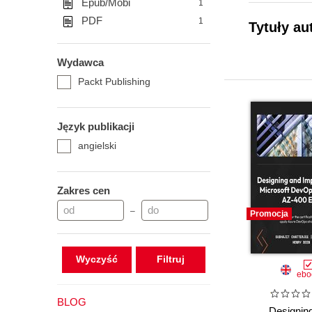
Epub/Mobi
1
PDF
1
Tytuły a
Wydawca
Packt Publishing
Język publikacji
angielski
Zakres cen
–
Promocja
Wyczyść
ebo
BLOG
Designin