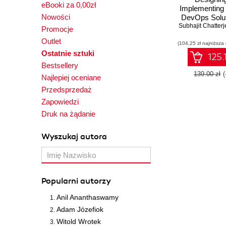
eBooki za 0,00zł
Implementing 
Nowości
DevOps Solut
Subhajit Chatterj
400 Exam 
Promocje
Prepare f
Outlet
(104,25 zł najniższa
certification
Ostatnie sztuki
successfull
125.
Azure D
Bestsellery
strategies with
139.00 zł
Najlepiej oceniane
labs - Secon
Przedsprzedaż
Zapowiedzi
Druk na żądanie
Wyszukaj autora
Popularni autorzy
Anil Ananthaswamy
Adam Józefiok
Witold Wrotek