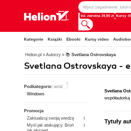
Inż. zwrotna 39,90 zł
Kursy -
Kategorie
Książki
Ebooki
Kursy video
Audiobo
Helion.pl
» Autorzy
» 📚
Svetlana Ostrovskaya
Svetlana Ostrovskaya - 
Podkategorie:
wróć
Svetlana Os
Windows
współautorką 
Promocja
Zaktualizuj swoją wiedzę
1
Tytuły au
Myśl jak atakujący. Broń
1
jak ekspert.