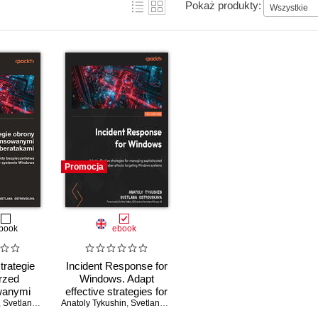
Pokaż produkty:
Wszystkie
Promocja
book
ebook
trategie
Incident Response for
rzed
Windows. Adapt
wanymi
effective strategies for
kami.
,
Svetlana Ostrovskaya
Anatoly Tykushin
managing sophisticated
,
Svetlana Ostrovskaya
,
Dmitry Volkov
ie na
cyberattacks targeting