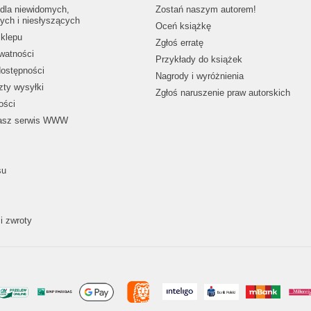
dla niewidomych,
Zostań naszym autorem!
ych i niesłyszących
Oceń książkę
klepu
Zgłoś erratę
ywatności
Przykłady do książek
dostępności
Nagrody i wyróżnienia
zty wysyłki
Zgłoś naruszenie praw autorskich
ości
nasz serwis WWW
su
i zwroty