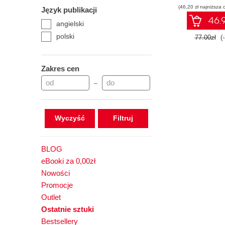
(46,20 zł najniższa 
incyde
Język publikacji
bezpieczeń
46.9
angielski
systemie W
polski
77.00zł
(
Zakres cen
–
Wyczyść
BLOG
eBooki za 0,00zł
Nowości
Promocje
Outlet
Ostatnie sztuki
Bestsellery