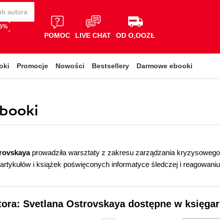
65%
POMOC
LIVE CHAT
OD O,OOZŁ
oki
Promocje
Nowości
Bestsellery
Darmowe ebooki
ebooki
trovskaya
prowadziła warsztaty z zakresu zarządzania kryzysowego 
artykułów i książek poświęconych informatyce śledczej i reagowaniu
tora: Svetlana Ostrovskaya dostępne w księgar