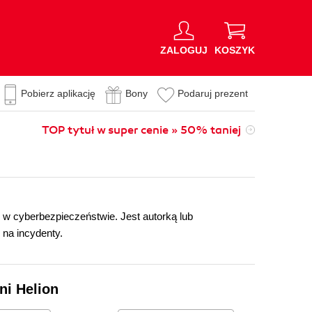
ZALOGUJ
KOSZYK
Pobierz aplikację
Bony
Podaruj prezent
TOP tytuł w super cenie » 50% taniej
w cyberbezpieczeństwie. Jest autorką lub
 na incydenty.
ni Helion