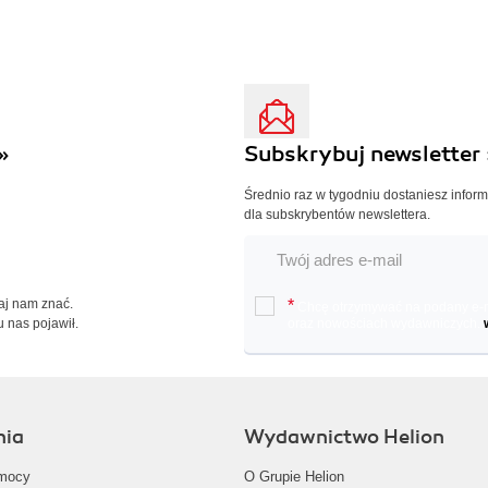
»
Subskrybuj newsletter 
Średnio raz w tygodniu dostaniesz infor
dla subskrybentów newslettera.
Daj nam znać.
*
Chcę otrzymywać na podany e-ma
u nas pojawił.
oraz nowościach wydawniczych.
nia
Wydawnictwo Helion
mocy
O Grupie Helion