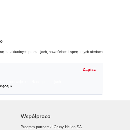
»
macje o aktualnych promocjach, nowościach i specjalnych ofertach
Zapisz
il informacje o zniżkach, promocjach
więcej »
Współpraca
Program partnerski Grupy Helion SA