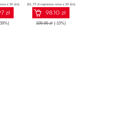
cena z 30 dni)
nty
(81,75 zł najniższa cena z 30 dni)
Windows systems
stwa w
7 zł
98.10 zł
indows
-39%)
109.00 zł
(-10%)