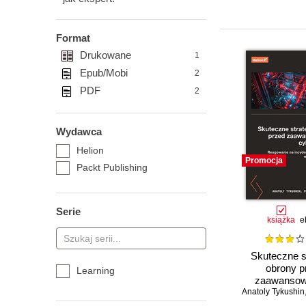
Format
Drukowane
1
Epub/Mobi
2
PDF
2
Wydawca
Helion
Promocja
Packt Publishing
Serie
książka
e
Skuteczne s
obrony p
Learning
zaawanso
Anatoly Tykushin
cyberata
Reagowan