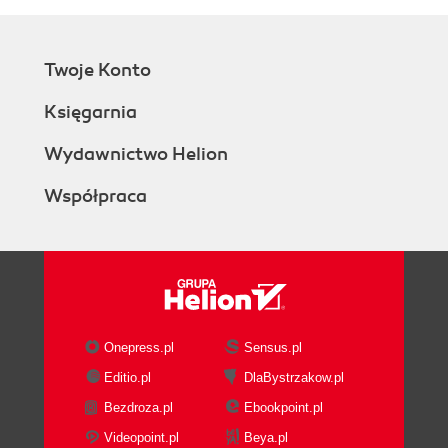
Twoje Konto
Księgarnia
Wydawnictwo Helion
Współpraca
Onepress.pl
Sensus.pl
Editio.pl
DlaBystrzakow.pl
Bezdroza.pl
Ebookpoint.pl
Videopoint.pl
Beya.pl