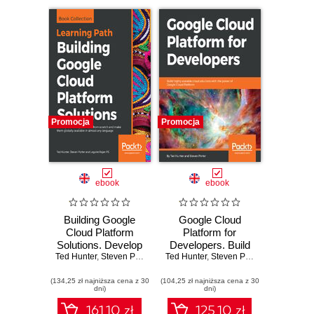
Promocja
Promocja
ebook
ebook
Building Google
Google Cloud
Cloud Platform
Platform for
Solutions. Develop
Developers. Build
Ted Hunter
scalable
,
Steven Porter
,
Legorie Rajan PS
Ted Hunter
highly scalable
,
Steven Porter
applications from
cloud solutions
(134,25 zł najniższa cena z 30
scratch and make
(104,25 zł najniższa cena z 30
with the power of
dni)
dni)
them globally
Google Cloud
available in almost
Platform
161.10 zł
125.10 zł