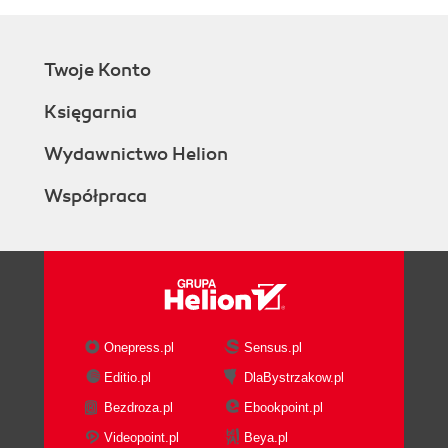
Twoje Konto
Księgarnia
Wydawnictwo Helion
Współpraca
Onepress.pl
Sensus.pl
Editio.pl
DlaBystrzakow.pl
Bezdroza.pl
Ebookpoint.pl
Videopoint.pl
Beya.pl