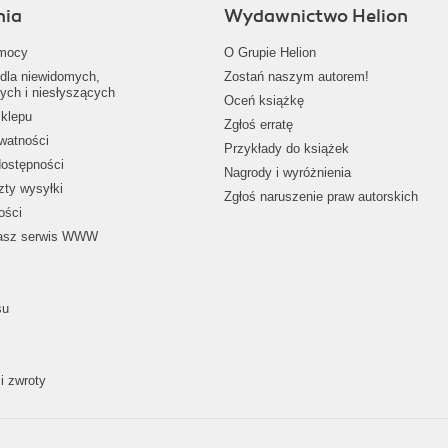
nia
Wydawnictwo Helion
mocy
O Grupie Helion
dla niewidomych,
Zostań naszym autorem!
ych i niesłyszących
Oceń książkę
klepu
Zgłoś erratę
ywatności
Przykłady do książek
dostępności
Nagrody i wyróżnienia
zty wysyłki
Zgłoś naruszenie praw autorskich
ości
nasz serwis WWW
su
i zwroty