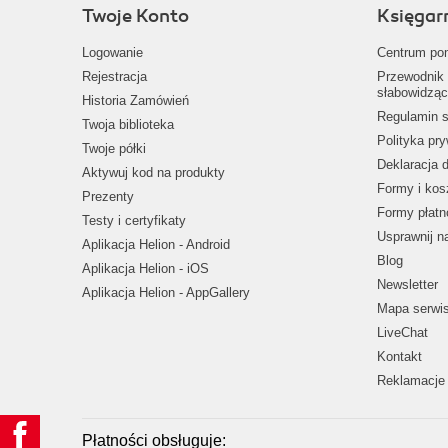
Twoje Konto
Księgar
Logowanie
Centrum po
Rejestracja
Przewodnik 
słabowidząc
Historia Zamówień
Regulamin s
Twoja biblioteka
Polityka pr
Twoje półki
Deklaracja 
Aktywuj kod na produkty
Formy i kos
Prezenty
Formy płatn
Testy i certyfikaty
Usprawnij 
Aplikacja Helion - Android
Blog
Aplikacja Helion - iOS
Newsletter
Aplikacja Helion - AppGallery
Mapa serwi
LiveChat
Kontakt
Reklamacje 
Płatności obsługuje: