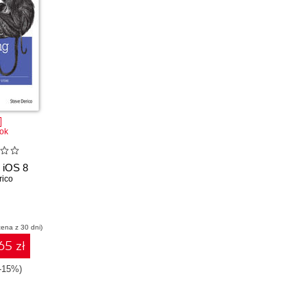
ok
g iOS 8
rico
cena z 30 dni)
65 zł
(-15%)