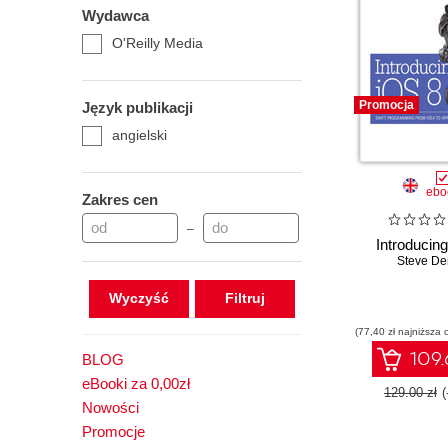
Wydawca
O'Reilly Media
Promocja
Język publikacji
angielski
ebo
Zakres cen
–
Introducin
Steve De
Wyczyść
(77,40 zł najniższa 
109.
BLOG
eBooki za 0,00zł
129.00 zł
Nowości
Promocje