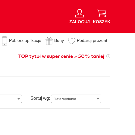
ZALOGUJ
KOSZYK
Pobierz aplikację
Bony
Podaruj prezent
TOP tytuł w super cenie » 50% taniej
Data wydania
Sortuj wg:
Data wydania