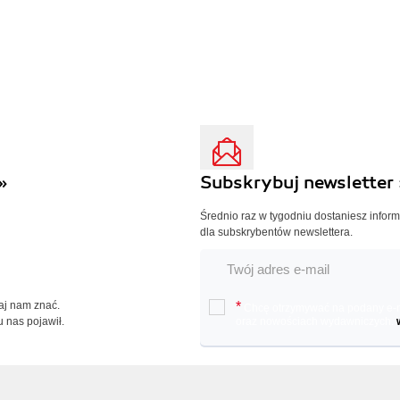
»
Subskrybuj newsletter 
Średnio raz w tygodniu dostaniesz infor
dla subskrybentów newslettera.
Daj nam znać.
*
Chcę otrzymywać na podany e-ma
u nas pojawił.
oraz nowościach wydawniczych.