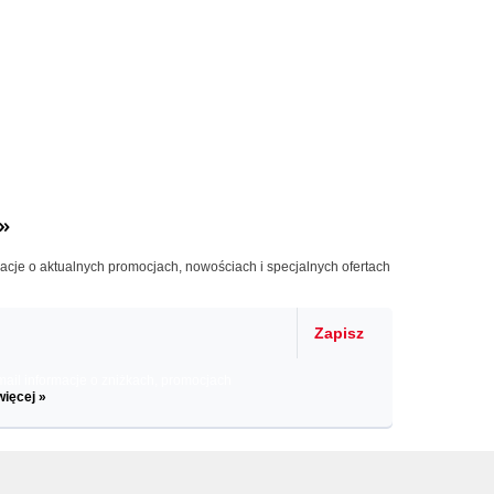
»
macje o aktualnych promocjach, nowościach i specjalnych ofertach
Zapisz
il informacje o zniżkach, promocjach
więcej »