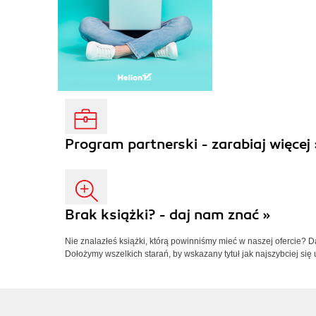
Program partnerski - zarabiaj więcej 
Brak książki? - daj nam znać »
Nie znalazłeś książki, którą powinniśmy mieć w naszej ofercie? 
Dołożymy wszelkich starań, by wskazany tytuł jak najszybciej się 